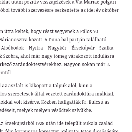
oklat utáni pozitív visszajelzések a Via Mariae polgári
ióból további szervezésre serkentette az idei év október
n útra keltek, hogy részt vegyenek a Pálos 70
árianosztra kӧzӧtt. A Duna bal partján található
 Alsóbodok – Nyitra – Nagykér – Érsekújvár - Szalka -
k Szobra, ahol már nagy tӧmeg várakozott indulásra
érkező zarándoktestvérekhez. Nagyon sokan már 3.
omtól.
z aszfalt is kikopott a talpuk alól, kinn a
los szerzetesek által vezetett zarándoktúra imákkal,
kkal volt kísérve. Kӧzben hallgatták Fr. Bulcsú az
kedéseit, melyek mélyen vésődtek szívükbe.
 Érsekújvárból 1928 után ide települt Sukola család
t, fém korpuszos keresztet. Felirata: Isten dicsőségére