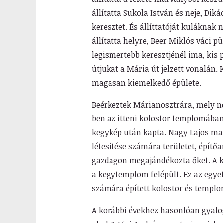
állítatta Sukola István és neje, Diká
keresztet. És állíttatóját kuláknak
állítatta helyre, Beer Miklós váci p
legismertebb keresztjénél ima, kis
útjukat a Mária út jelzett vonalán.
magasan kiemelkedő épülete.
Beérkeztek Márianosztrára, mely nev
ben az itteni kolostor templomában
kegykép után kapta. Nagy Lajos mag
létesítése számára területet, építőan
gazdagon megajándékozta őket. A k
a kegytemplom felépült. Ez az egyet
számára épített kolostor és templo
A korábbi évekhez hasonlóan gyalo