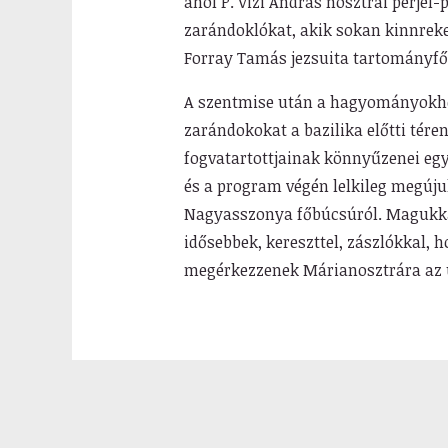
ahol P. Vizi András nosztrai perjel
zarándoklókat, akik sokan kinnreke
Forray Tamás jezsuita tartományfő
A szentmise után a hagyományokhoz
zarándokokat a bazilika előtti tére
fogvatartottjainak könnyűzenei együ
és a program végén lelkileg megúju
Nagyasszonya főbúcsúról. Magukkal 
idősebbek, kereszttel, zászlókkal,
megérkezzenek Márianosztrára az 