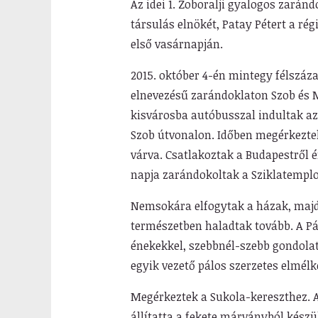
Az idei 1. Zoboralji gyalogos zaránd
társulás elnökét, Patay Pétert a rég
első vasárnapján.
2015. október 4-én mintegy félszáza
elnevezésű zarándoklaton Szob és M
kisvárosba autóbusszal indultak az
Szob útvonalon. Időben megérkezte
várva. Csatlakoztak a Budapestről 
napja zarándokoltak a Sziklatempl
Nemsokára elfogytak a házak, majd a
természetben haladtak tovább. A Pá
énekekkel, szebbnél-szebb gondolato
egyik vezető pálos szerzetes elmél
Megérkeztek a Sukola-kereszthez. Az
állítatta a fekete márványból készül