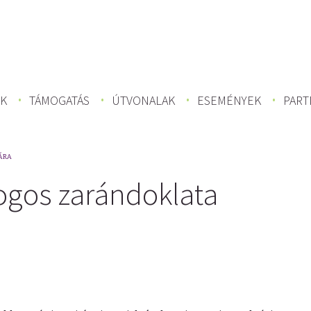
K
TÁMOGATÁS
ÚTVONALAK
ESEMÉNYEK
PART
ÁRA
logos zarándoklata