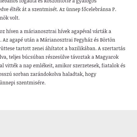
-plébános fogadta és köszöntötte a gyalogos
dve élték át a szentmisét. Az ünnep főcelebránsa P.
nök volt.
 híven a márianosztrai hívek agapéval várták a
n. Az agapé után a Márianosztrai Fegyház és Börtön
ttese tartott zenei áhítatot a bazilikában. A szertartás
lva, teljes búcsúban részesülve távoztak a Magyarok
vitték a nap emlékeit, amikor szerzetesek, fiatalok és
 hosszú sorban zarándokolva haladtak, hogy
ünnepi szentmisére.