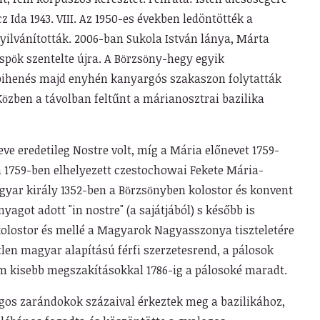
cz Ida 1943. VIII. Az 1950-es években ledöntötték a
 nyilvánították. 2006-ban Sukola István lánya, Márta
üspӧk szentelte újra. A Bӧrzsӧny-hegy egyik
 pihenés majd enyhén kanyargós szakaszon folytatták
 Kӧzben a távolban feltűnt a márianosztrai bazilika
e eredetileg Nostre volt, míg a Mária előnevet 1759-
 1759-ben elhelyezett czestochowai Fekete Mária-
yar király 1352-ben a Bӧrzsӧnyben kolostor és konvent
yagot adott "in nostre" (a sajátjából) s később is
olostor és mellé a Magyarok Nagyasszonya tiszteletére
len magyar alapítású férfi szerzetesrend, a pálosok
m kisebb megszakításokkal 1786-ig a pálosoké maradt.
gos zarándokok százaival érkeztek meg a bazilikához,