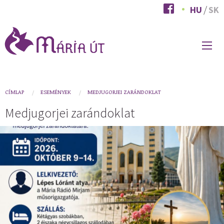
Ugrás
HU
SK
a
tartalomra
FŐ
NAVIGÁCIÓ
You
CÍMLAP
ESEMÉNYEK
MEDJUGORJEI ZARÁNDOKLAT
are
Medjugorjei zarándoklat
here