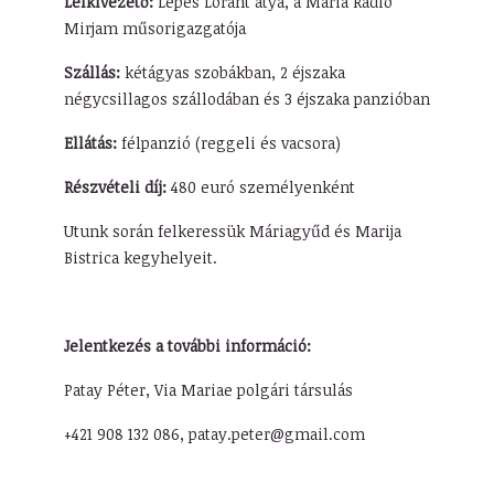
Lelkivezető:
Lépes Lóránt atya, a Mária Rádió
Mirjam műsorigazgatója
Szállás:
kétágyas szobákban, 2 éjszaka
négycsillagos szállodában és 3 éjszaka panzióban
Ellátás:
félpanzió (reggeli és vacsora)
Részvételi díj:
480 euró személyenként
Utunk során felkeressük Máriagyűd és Marija
Bistrica kegyhelyeit.
Jelentkezés a további információ:
Patay Péter, Via Mariae polgári társulás
+421 908 132 086, patay.peter@gmail.com