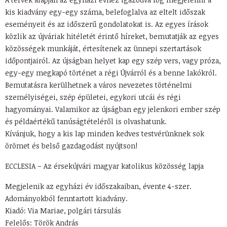
kis kiadvány egy-egy száma, belefoglalva az eltelt időszak
eseményeit és az időszerű gondolatokat is. Az egyes írások
közlik az újváriak hitéletét érintő híreket, bemutatják az egyes
közösségek munkáját, értesítenek az ünnepi szertartások
időpontjairól. Az újságban helyet kap egy szép vers, vagy próza,
egy-egy megkapó történet a régi Újvárról és a benne lakókról.
Bemutatásra kerülhetnek a város nevezetes történelmi
személyiségei, szép épületei, egykori utcái és régi
hagyományai. Valamikor az újságban egy jelenkori ember szép
és példaértékű tanúságtételéről is olvashatunk.
Kívánjuk, hogy a kis lap minden kedves testvérünknek sok
örömet és belső gazdagodást nyújtson!
ECCLESIA – Az érsekújvári magyar katolikus közösség lapja
Megjelenik az egyházi év időszakaiban, évente 4-szer.
Adományokból fenntartott kiadvány.
Kiadó: Via Mariae, polgári társulás
Felelős: Török András