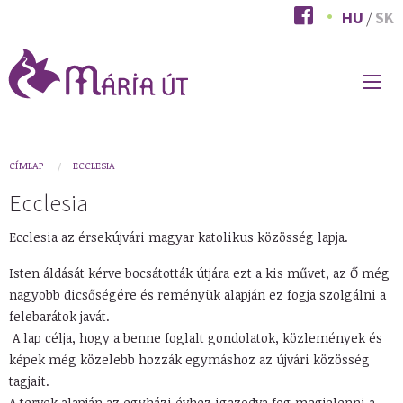
Ugrás
HU
SK
a
tartalomra
FŐ
NAVIGÁCIÓ
You
CÍMLAP
ECCLESIA
are
Ecclesia
here
Ecclesia az érsekújvári magyar katolikus közösség lapja.
Isten áldását kérve bocsátották útjára ezt a kis művet, az Ő még
nagyobb dicsőségére és reményük alapján ez fogja szolgálni a
felebarátok javát.
A lap célja, hogy a benne foglalt gondolatok, közlemények és
képek még közelebb hozzák egymáshoz az újvári közösség
tagjait.
A tervek alapján az egyházi évhez igazodva fog megjelenni a