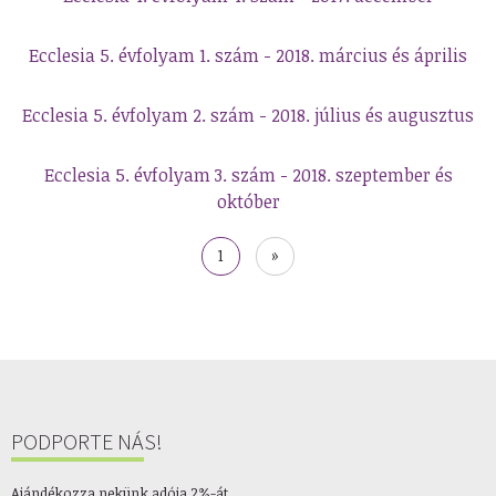
Ecclesia 5. évfolyam 1. szám - 2018. március és április
Ecclesia 5. évfolyam 2. szám - 2018. július és augusztus
Ecclesia 5. évfolyam 3. szám - 2018. szeptember és
október
Oldalszámozás
Jelenlegi
1
Utolsó
»
oldal
oldal
PODPORTE NÁS!
Ajándékozza nekünk adója 2%-át.