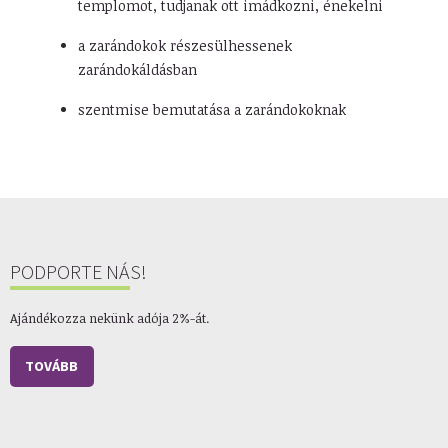
templomot, tudjanak ott imádkozni, énekelni
a zarándokok részesülhessenek
zarándokáldásban
szentmise bemutatása a zarándokoknak
PODPORTE NÁS!
Ajándékozza nekünk adója 2%-át.
TOVÁBB