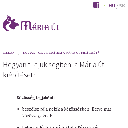
Ugrás
HU
SK
a
tartalomra
FŐ
NAVIGÁCIÓ
You
CÍMLAP
HOGYAN TUDJUK SEGÍTENI A MÁRIA ÚT KIÉPÍTÉSÉT?
are
Hogyan tudjuk segíteni a Mária út
here
kiépítését?
Közösség tagjaként:
beszélsz róla nekik a közösségben illetve más
közösségeknek
bekapcsolódtok imáitokkal a Rózsafüzér