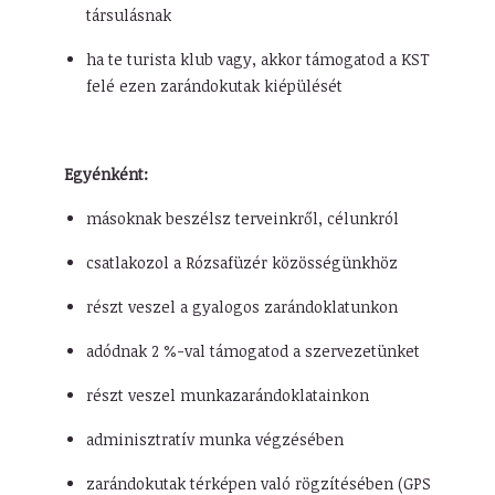
társulásnak
ha te turista klub vagy, akkor támogatod a KST
felé ezen zarándokutak kiépülését
Egyénként:
másoknak beszélsz terveinkről, célunkról
csatlakozol a Rózsafüzér közösségünkhöz
részt veszel a gyalogos zarándoklatunkon
adódnak 2 %-val támogatod a szervezetünket
részt veszel munkazarándoklatainkon
adminisztratív munka végzésében
zarándokutak térképen való rögzítésében (GPS