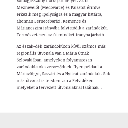
Boldogasszony búcsújáróhelyét. Az út
Méznevelőt (Medovarce) és Palástot érintve
érkezik meg Ipolyságra és a magyar határra,
ahonnan Bernecebaráti, Kemence és
Márianosztra irányába folytatódik a zarándokút.
Természetesen az út mindkét irányba járható.
Az észak-déli zarándokúton kívül számos más
regionális útvonala van a Mária Útnak
Szlovákiában, amelyeken folyamatosan
zarándoklatok szerveződnek. Ilyen például a
Máriavölgyi, Sasvári és a Nyitrai zarándokút. Sok
más útvonal is tervben van a Felvidéken,
melyeket a tervezett útvonalaknál találnak…