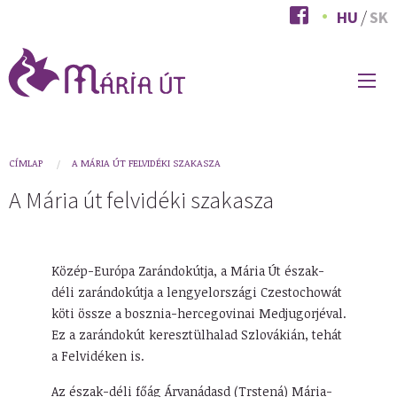
Ugrás
HU
SK
a
tartalomra
FŐ
NAVIGÁCIÓ
You
CÍMLAP
A MÁRIA ÚT FELVIDÉKI SZAKASZA
are
A Mária út felvidéki szakasza
here
Közép-Európa Zarándokútja, a Mária Út észak-
déli zarándokútja a lengyelországi Czestochowát
köti össze a bosznia-hercegovinai Medjugorjéval.
Ez a zarándokút keresztülhalad Szlovákián, tehát
a Felvidéken is.
Az észak-déli főág Árvanádasd (Trstená) Mária-