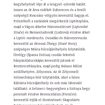
kegyhelyénél lépi át a lengyel-szlovák határt.
Innen az út Árva vidékét Zuberecen és a festői
szépségű Kvacsáni-völgyön keresztül hagyja el.
Prószékről a zarándok megérkezik Liptóteplára,
majd a Vágon átkelve Háromszlécset (Liptovské
Sliače) és Nemesludrovát (Ludrová) érintve átkel
a Liptói-medencén. Oszadán és Háromrevucán
keresztül az útvonal Óhegy (Staré Hory)
szépséges Mária búcsújáróhelyén folytatódik.
Úrvölgy (Špania Dolina) csodás fekvésű
bányászfalucskáján keresztül jutunk el
Besztercebányára, majd pedig Balassi Bálint
szülőhelyére, Zólyomra. Az út Zólyomról
Selmecbánya felé folytatódik, ahol a híres
Kálvária búcsújáróhely és sok más látnivaló
található. A Selmeci-hegységben a Szitnya hegy
peremét érintve Berencsfalun (Prenčov)
keresztül érjük el Hontnémeti Skapulárés