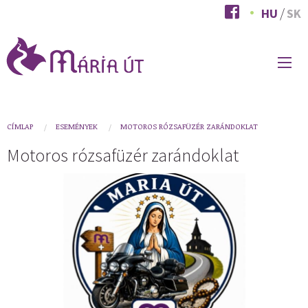
Ugrás
HU
SK
a
tartalomra
FŐ
NAVIGÁCIÓ
You
CÍMLAP
ESEMÉNYEK
MOTOROS RÓZSAFÜZÉR ZARÁNDOKLAT
are
Motoros rózsafüzér zarándoklat
here