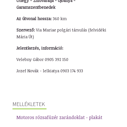
Óhegy - Znióváralja - Újbánya -
Garamszentbenedek
Az útvonal hossza:
360 km
Szervező:
Via Mariae polgári társulás (felvidéki
Mária Út)
Jelentkezés, információ:
Velebny Gábor 0905 392 150
Jozef Novák - lelkiatya 0903 174 933
MELLÉKLETEK
Motoros rózsafüzér zarándoklat - plakát