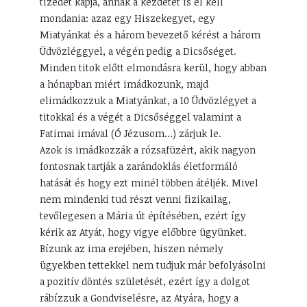
tizedét kapja, annak a kezdetét is el kell
mondania: azaz egy Hiszekegyet, egy
Miatyánkat és a három bevezető kérést a három
Üdvözléggyel, a végén pedig a Dicsőséget.
Minden titok előtt elmondásra kerül, hogy abban
a hónapban miért imádkozunk, majd
elimádkozzuk a Miatyánkat, a 10 Üdvözlégyet a
titokkal és a végét a Dicsőséggel valamint a
Fatimai imával (Ó Jézusom…) zárjuk le.
Azok is imádkozzák a rózsafüzért, akik nagyon
fontosnak tartják a zarándoklás életformáló
hatását és hogy ezt minél többen átéljék. Mivel
nem mindenki tud részt venni fizikailag,
tevőlegesen a Mária út építésében, ezért így
kérik az Atyát, hogy vigye előbbre ügyünket.
Bízunk az ima erejében, hiszen némely
ügyekben tettekkel nem tudjuk már befolyásolni
a pozitív döntés születését, ezért így a dolgot
rábízzuk a Gondviselésre, az Atyára, hogy a