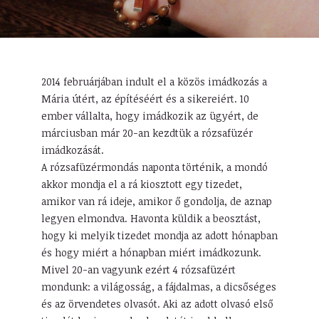
2014 februárjában indult el a közös imádkozás a
Mária útért, az építéséért és a sikereiért. 10
ember vállalta, hogy imádkozik az ügyért, de
márciusban már 20-an kezdtük a rózsafüzér
imádkozását.
A rózsafüzérmondás naponta történik, a mondó
akkor mondja el a rá kiosztott egy tizedet,
amikor van rá ideje, amikor ő gondolja, de aznap
legyen elmondva. Havonta küldik a beosztást,
hogy ki melyik tizedet mondja az adott hónapban
és hogy miért a hónapban miért imádkozunk.
Mivel 20-an vagyunk ezért 4 rózsafüzért
mondunk: a világosság, a fájdalmas, a dicsőséges
és az örvendetes olvasót. Aki az adott olvasó első