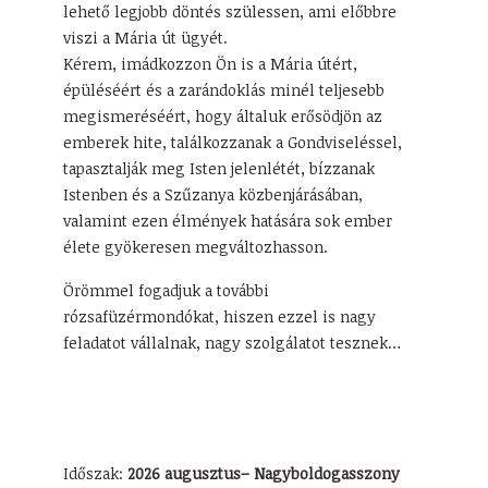
lehető legjobb döntés szülessen, ami előbbre
viszi a Mária út ügyét.
Kérem, imádkozzon Ön is a Mária útért,
épüléséért és a zarándoklás minél teljesebb
megismeréséért, hogy általuk erősödjön az
emberek hite, találkozzanak a Gondviseléssel,
tapasztalják meg Isten jelenlétét, bízzanak
Istenben és a Szűzanya közbenjárásában,
valamint ezen élmények hatására sok ember
élete gyökeresen megváltozhasson.
Örömmel fogadjuk a további
rózsafüzérmondókat, hiszen ezzel is nagy
feladatot vállalnak, nagy szolgálatot tesznek…
Időszak:
2026 augusztus– Nagyboldogasszony