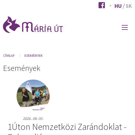
Ugrás
HU
SK
a
tartalomra
FŐ
NAVIGÁCIÓ
You
CÍMLAP
ESEMÉNYEK
are
Események
here
2026. 08. 05.
1Úton Nemzetközi Zarándoklat -