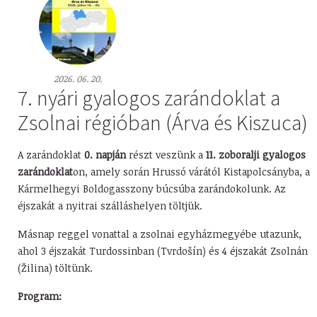
2026. 06. 20.
7. nyári gyalogos zarándoklat a
Zsolnai régióban (Árva és Kiszuca)
A zarándoklat
0. napján
részt veszünk a
11. zoboralji gyalogos
zarándoklat
on, amely során Hrussó várától Kistapolcsányba, a
Kármelhegyi Boldogasszony búcsúba zarándokolunk. Az
éjszakát a nyitrai szálláshelyen töltjük.
Másnap reggel vonattal a zsolnai egyházmegyébe utazunk,
ahol 3 éjszakát Turdossinban (Tvrdošín) és 4 éjszakát Zsolnán
(Žilina) töltünk.
Program: