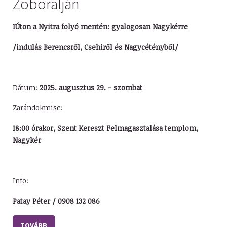
Zoboralján
1Úton a Nyitra folyó mentén: gyalogosan Nagykérre
/indulás Berencsről, Csehiről és Nagycétényből/
Dátum:
2025. augusztus 29. - szombat
Zarándokmise:
18:00 órakor, Szent Kereszt Felmagasztalása templom,
Nagykér
Info:
Patay Péter / 0908 132 086
TOVÁBB