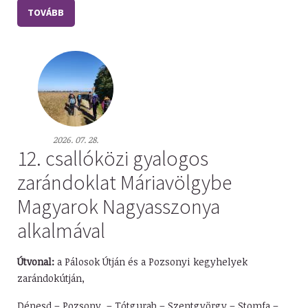
TOVÁBB
2026. 07. 28.
12. csallóközi gyalogos
zarándoklat Máriavölgybe
Magyarok Nagyasszonya
alkalmával
Útvonal:
a Pálosok Útján és a Pozsonyi kegyhelyek
zarándokútján,
Dénesd – Pozsony – Tótgurab – Szentgyörgy – Stomfa –