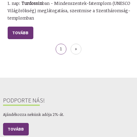
1. nap:
Turdossin
ban - Mindenszentek-fatemplom (UNESCO
Világörökség) meglátogatása, szentmise a Szentháromság-
templomban
TOVÁBB
Oldalszámozás
Jelenlegi
1
Utolsó
»
oldal
oldal
PODPORTE NÁS!
Ajándékozza nekünk adója 2%-át.
TOVÁBB