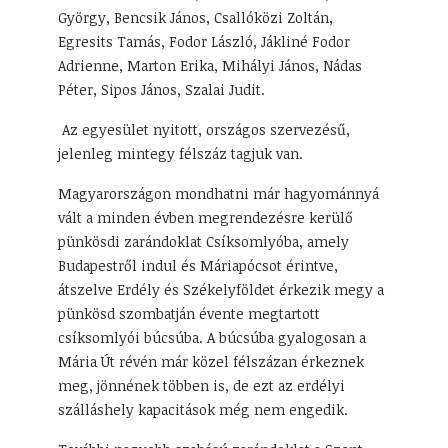
György, Bencsik János, Csallóközi Zoltán,
Egresits Tamás, Fodor László, Jákliné Fodor
Adrienne, Marton Erika, Mihályi János, Nádas
Péter, Sipos János, Szalai Judit.
Az egyesület nyitott, országos szervezésű,
jelenleg mintegy félszáz tagjuk van.
Magyarországon mondhatni már hagyománnyá
vált a minden évben megrendezésre kerülő
pünkösdi zarándoklat Csíksomlyóba, amely
Budapestről indul és Máriapócsot érintve,
átszelve Erdély és Székelyföldet érkezik megy a
pünkösd szombatján évente megtartott
csíksomlyói búcsúba. A búcsúba gyalogosan a
Mária Út révén már közel félszázan érkeznek
meg, jönnének többen is, de ezt az erdélyi
szálláshely kapacitások még nem engedik.