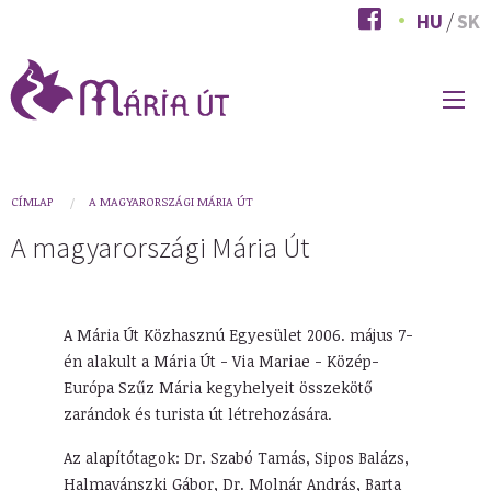
Ugrás
HU
SK
a
tartalomra
FŐ
NAVIGÁCIÓ
You
CÍMLAP
A MAGYARORSZÁGI MÁRIA ÚT
are
A magyarországi Mária Út
here
A Mária Út Közhasznú Egyesület 2006. május 7-
én alakult a Mária Út - Via Mariae - Közép-
Európa Szűz Mária kegyhelyeit összekötő
zarándok és turista út létrehozására.
Az alapítótagok: Dr. Szabó Tamás, Sipos Balázs,
Halmavánszki Gábor, Dr. Molnár András, Barta