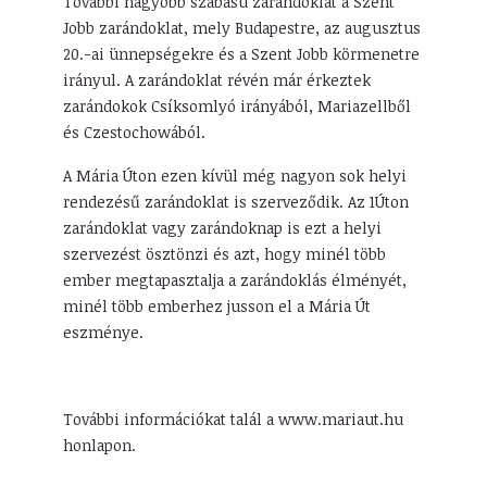
További nagyobb szabású zarándoklat a Szent
Jobb zarándoklat, mely Budapestre, az augusztus
20.-ai ünnepségekre és a Szent Jobb körmenetre
irányul. A zarándoklat révén már érkeztek
zarándokok Csíksomlyó irányából, Mariazellből
és Czestochowából.
A Mária Úton ezen kívül még nagyon sok helyi
rendezésű zarándoklat is szerveződik. Az 1Úton
zarándoklat vagy zarándoknap is ezt a helyi
szervezést ösztönzi és azt, hogy minél több
ember megtapasztalja a zarándoklás élményét,
minél több emberhez jusson el a Mária Út
eszménye.
További információkat talál a www.mariaut.hu
honlapon.