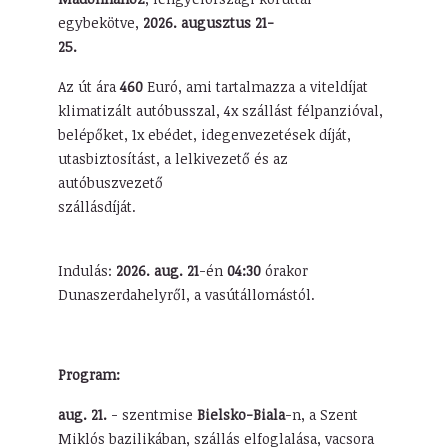
egybekötve,
2026. augusztus 21-
25.
Az út ára
460
Euró, ami tartalmazza a viteldíjat
klimatizált autóbusszal, 4x szállást félpanzióval,
belépőket, 1x ebédet, idegenvezetések díját,
utasbiztosítást, a lelkivezető és az
autóbuszvezető
szállásdíját.
Indulás:
2026. aug. 21
-én
04:30
órakor
Dunaszerdahelyről, a vasútállomástól.
Program:
aug. 21.
- szentmise
Bielsko-Biala
-n, a Szent
Miklós bazilikában, szállás elfoglalása, vacsora