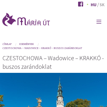
Ugrás
HU
SK
a
tartalomra
FŐ
NAVIGÁCIÓ
You
CÍMLAP
ESEMÉNYEK
CZESTOCHOWA – WADOWICE – KRAKKÓ - BUSZOS ZARÁNDOKLAT
are
CZESTOCHOWA – Wadowice – KRAKKÓ -
here
buszos zarándoklat