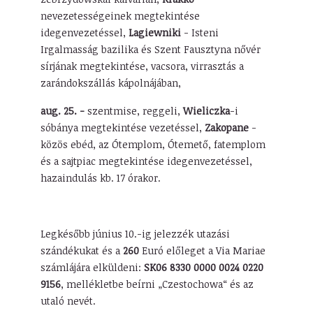
nevezetességeinek megtekintése
idegenvezetéssel,
Lagiewniki
- Isteni
Irgalmasság bazilika és Szent Fausztyna nővér
sírjának megtekintése, vacsora, virrasztás a
zarándokszállás kápolnájában,
aug. 25. -
szentmise, reggeli,
Wieliczka
-i
sóbánya megtekintése vezetéssel,
Zakopane
-
közös ebéd, az Ótemplom, Ótemető, fatemplom
és a sajtpiac megtekintése idegenvezetéssel,
hazaindulás kb. 17 órakor.
Legkésőbb június 10.-ig jelezzék utazási
szándékukat és a
260
Euró előleget a Via Mariae
számlájára elküldeni:
SK06 8330 0000 0024 0220
9156
, mellékletbe beírni „Czestochowa“ és az
utaló nevét.