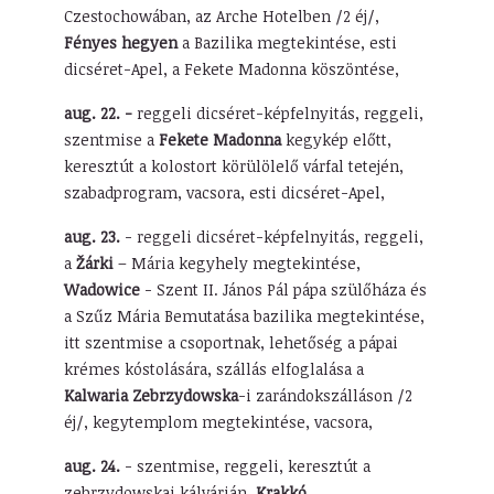
Czestochowában, az Arche Hotelben /2 éj/,
Fényes hegyen
a Bazilika megtekintése, esti
dicséret-Apel, a Fekete Madonna köszöntése,
aug. 22. -
reggeli dicséret-képfelnyitás, reggeli,
szentmise a
Fekete Madonna
kegykép előtt,
keresztút a kolostort körülölelő várfal tetején,
szabadprogram, vacsora, esti dicséret-Apel,
aug. 23.
- reggeli dicséret-képfelnyitás, reggeli,
a
Žárki
– Mária kegyhely megtekintése,
Wadowice
- Szent II. János Pál pápa szülőháza és
a Szűz Mária Bemutatása bazilika megtekintése,
itt szentmise a csoportnak, lehetőség a pápai
krémes kóstolására, szállás elfoglalása a
Kalwaria Zebrzydowska
-i zarándokszálláson /2
éj/, kegytemplom megtekintése, vacsora,
aug. 24.
- szentmise, reggeli, keresztút a
zebrzydowskai kálvárián,
Krakkó