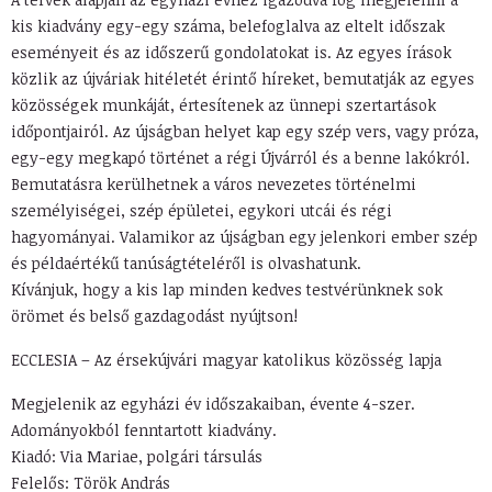
kis kiadvány egy-egy száma, belefoglalva az eltelt időszak
eseményeit és az időszerű gondolatokat is. Az egyes írások
közlik az újváriak hitéletét érintő híreket, bemutatják az egyes
közösségek munkáját, értesítenek az ünnepi szertartások
időpontjairól. Az újságban helyet kap egy szép vers, vagy próza,
egy-egy megkapó történet a régi Újvárról és a benne lakókról.
Bemutatásra kerülhetnek a város nevezetes történelmi
személyiségei, szép épületei, egykori utcái és régi
hagyományai. Valamikor az újságban egy jelenkori ember szép
és példaértékű tanúságtételéről is olvashatunk.
Kívánjuk, hogy a kis lap minden kedves testvérünknek sok
örömet és belső gazdagodást nyújtson!
ECCLESIA – Az érsekújvári magyar katolikus közösség lapja
Megjelenik az egyházi év időszakaiban, évente 4-szer.
Adományokból fenntartott kiadvány.
Kiadó: Via Mariae, polgári társulás
Felelős: Török András