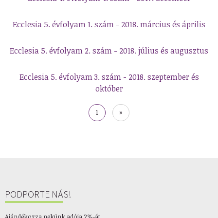
Ecclesia 5. évfolyam 1. szám - 2018. március és április
Ecclesia 5. évfolyam 2. szám - 2018. július és augusztus
Ecclesia 5. évfolyam 3. szám - 2018. szeptember és
október
Oldalszámozás
Jelenlegi
1
Utolsó
»
oldal
oldal
PODPORTE NÁS!
Ajándékozza nekünk adója 2%-át.