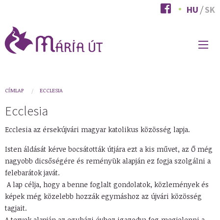
Ugrás
HU
SK
a
tartalomra
FŐ
NAVIGÁCIÓ
You
CÍMLAP
ECCLESIA
are
Ecclesia
here
Ecclesia az érsekújvári magyar katolikus közösség lapja.
Isten áldását kérve bocsátották útjára ezt a kis művet, az Ő még
nagyobb dicsőségére és reményük alapján ez fogja szolgálni a
felebarátok javát.
A lap célja, hogy a benne foglalt gondolatok, közlemények és
képek még közelebb hozzák egymáshoz az újvári közösség
tagjait.
A tervek alapján az egyházi évhez igazodva fog megjelenni a