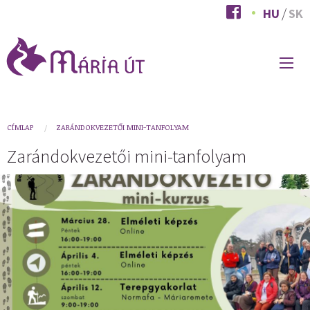
Ugrás
HU
SK
a
tartalomra
FŐ
NAVIGÁCIÓ
You
CÍMLAP
ZARÁNDOKVEZETŐI MINI-TANFOLYAM
are
Zarándokvezetői mini-tanfolyam
here