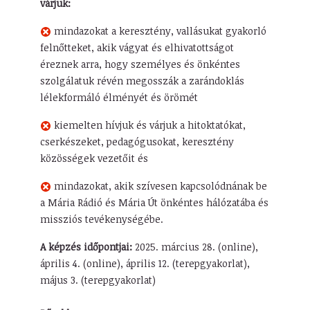
várjuk:
mindazokat a keresztény, vallásukat gyakorló
felnőtteket, akik vágyat és elhivatottságot
éreznek arra, hogy személyes és önkéntes
szolgálatuk révén megosszák a zarándoklás
lélekformáló élményét és örömét
kiemelten hívjuk és várjuk a hitoktatókat,
cserkészeket, pedagógusokat, keresztény
közösségek vezetőit és
mindazokat, akik szívesen kapcsolódnának be
a Mária Rádió és Mária Út önkéntes hálózatába és
missziós tevékenységébe.
A képzés időpontjai:
2025. március 28. (online),
április 4. (online), április 12. (terepgyakorlat),
május 3. (terepgyakorlat)