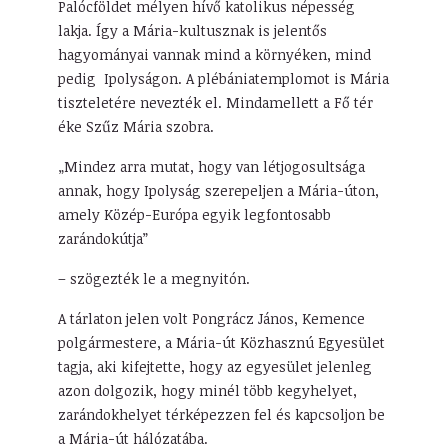
Palócföldet mélyen hívő katolikus népesség
lakja. Így a Mária-kultusznak is jelentős
hagyományai vannak mind a környéken, mind
pedig Ipolyságon. A plébániatemplomot is Mária
tiszteletére nevezték el. Mindamellett a Fő tér
éke Szűz Mária szobra.
„Mindez arra mutat, hogy van létjogosultsága
annak, hogy Ipolyság szerepeljen a Mária-úton,
amely Közép-Európa egyik legfontosabb
zarándokútja”
– szögezték le a megnyitón.
A tárlaton jelen volt Pongrácz János, Kemence
polgármestere, a Mária-út Közhasznú Egyesület
tagja, aki kifejtette, hogy az egyesület jelenleg
azon dolgozik, hogy minél több kegyhelyet,
zarándokhelyet térképezzen fel és kapcsoljon be
a Mária-út hálózatába.