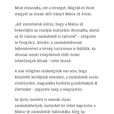
Mint elmondta, ezt a térséget, Nógrád és Hont
megyét az észak-déli irányú Mária-út érinti.
„Azt szeretnénk elérni, hogy a Mária-út
bekerüljön az európai kulturális útvonalba, ahová
az El Camino zarándokút is tartozik” – szögezte
le Pongrácz. Jelezte, a zarándokútvonal
fejlesztésével a térség turizmusa is fejlődik. Az
útvonal menti települések előtt óriási
lehetőségek állnak – tette hozzá.
A mai világban szükségünk van arra, hogy
közelebb kerüljünk Istenhez, a zarándokút során
elmélyedve, magunkba fordulva gondolhatjuk át
életünket – jegyezte meg a megnyitón.
Az Ipoly mentén is vannak olyan
zarándokhelyek, melyeket be lehet kapcsolni a
Mária-út zarándokút-hálózatába. Elég ha