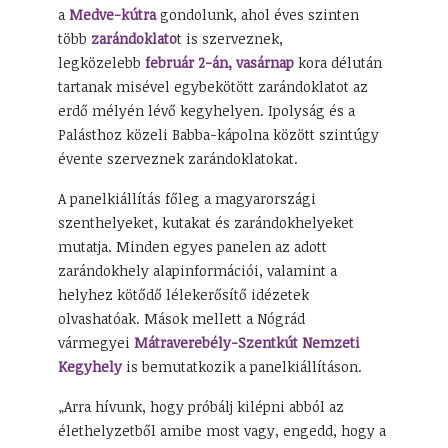
a
Medve-kútra
gondolunk, ahol éves szinten
több
zarándoklato
t is szerveznek,
legközelebb
február 2-án, vasárnap
kora délután
tartanak misével egybekötött zarándoklatot az
erdő mélyén lévő kegyhelyen. Ipolyság és a
Palásthoz közeli Babba-kápolna között szintúgy
évente szerveznek zarándoklatokat.
A panelkiállítás főleg a magyarországi
szenthelyeket, kutakat és zarándokhelyeket
mutatja. Minden egyes panelen az adott
zarándokhely alapinformációi, valamint a
helyhez kötődő lélekerősítő idézetek
olvashatóak. Mások mellett a Nógrád
vármegyei
Mátraverebély-Szentkút Nemzeti
Kegyhely
is bemutatkozik a panelkiállításon.
„Arra hívunk, hogy próbálj kilépni abból az
élethelyzetből amibe most vagy, engedd, hogy a