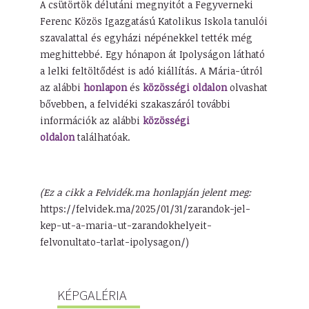
A csütörtök délutáni megnyitót a Fegyverneki
Ferenc Közös Igazgatású Katolikus Iskola tanulói
szavalattal és egyházi népénekkel tették még
meghittebbé. Egy hónapon át Ipolyságon látható
a lelki feltöltődést is adó kiállítás. A Mária-útról
az alábbi
honlapon
és
közösségi oldalon
olvashat
bővebben, a felvidéki szakaszáról további
információk az alábbi
közösségi
oldalon
találhatóak.
(Ez a cikk a Felvidék.ma honlapján jelent meg:
https://felvidek.ma/2025/01/31/zarandok-jel-
kep-ut-a-maria-ut-zarandokhelyeit-
felvonultato-tarlat-ipolysagon/)
KÉPGALÉRIA