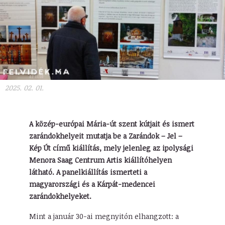
2025. 02. 01.
A közép-európai Mária-út szent kútjait és ismert
zarándokhelyeit mutatja be a Zarándok – Jel –
Kép Út című kiállítás, mely jelenleg az ipolysági
Menora Saag Centrum Artis kiállítóhelyen
látható. A panelkiállítás ismerteti a
magyarországi és a Kárpát-medencei
zarándokhelyeket.
Mint a január 30-ai megnyitón elhangzott: a