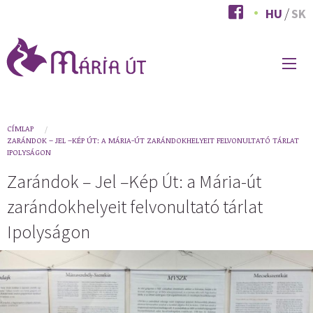
Ugrás
HU
SK
a
tartalomra
FŐ
NAVIGÁCIÓ
You
CÍMLAP
ZARÁNDOK – JEL –KÉP ÚT: A MÁRIA-ÚT ZARÁNDOKHELYEIT FELVONULTATÓ TÁRLAT
are
IPOLYSÁGON
here
Zarándok – Jel –Kép Út: a Mária-út
zarándokhelyeit felvonultató tárlat
Ipolyságon