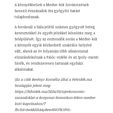
A környékbeliek a Medve-kút forrásvizének
hosszú évszázadok óta gyógyító hatást
tulajdonítanak.
A forrásnál a hála jeléül számos gyógyult beteg
keresztekkel és egyéb jelekkel köszönte meg a
felépülését. Így az esztendők során a Medve-kút
a környék egyik közkedvelt szakrális helyévé
vált, ahová az év folyamán több alkalommal
elzarándokolnak a Palóc-vidéki és az Ipoly-menti
hívők, és rendszeresen tartanak egyházi
alkalmakat.
(Ez a cikk Berényi Kornélia által a Felvidék.ma
honlapján jelent meg:
https://felvidek.ma/2024/01/ujevkoszonto-
zarandoklat-a-korponai-fennsikon-fekvo-medve-
kuti-kapolnahoz/?
fbclid=IwAR2ibA4yBewNVO7ICtFVL-