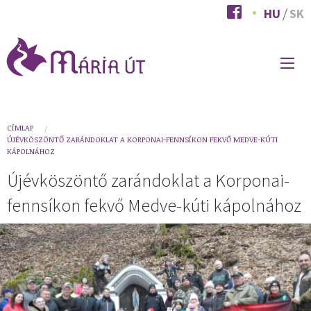
Ugrás
HU
SK
a
tartalomra
FŐ
NAVIGÁCIÓ
You
CÍMLAP
ÚJÉVKÖSZÖNTŐ ZARÁNDOKLAT A KORPONAI-FENNSÍKON FEKVŐ MEDVE-KÚTI
are
KÁPOLNÁHOZ
here
Újévköszöntő zarándoklat a Korponai-
fennsíkon fekvő Medve-kúti kápolnához