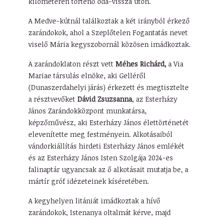
kilométeren történő oda-vissza úton.
A Medve-kútnál találkoztak a két irányból érkező
zarándokok, ahol a Szeplőtelen Fogantatás nevet
viselő Mária kegyszobornál közösen imádkoztak.
A zarándoklaton részt vett
Méhes Richárd,
a Via
Mariae társulás elnöke, aki Gelléről
(Dunaszerdahelyi járás) érkezett és megtisztelte
a résztvevőket
Dávid Zsuzsanna
, az Esterházy
János Zarándokközpont munkatársa,
képzőművész, aki Esterházy János élettörténetét
elevenítette meg festményein. Alkotásaiból
vándorkiállítás hirdeti Esterházy János emlékét
és az Esterházy János Isten Szolgája 2024-es
falinaptár ugyancsak az ő alkotásait mutatja be, a
mártír gróf idézeteinek kíséretében.
A kegyhelyen litániát imádkoztak a hívő
zarándokok, Istenanya oltalmát kérve, majd