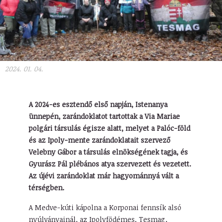
2024. 01. 04.
A 2024-es esztendő első napján, Istenanya
ünnepén, zarándoklatot tartottak a Via Mariae
polgári társulás égisze alatt, melyet a Palóc-föld
és az Ipoly-mente zarándoklatait szervező
Velebny Gábor a társulás elnökségének tagja, és
Gyurász Pál plébános atya szervezett és vezetett.
Az újévi zarándoklat már hagyománnyá vált a
térségben.
A Medve-kúti kápolna a Korponai fennsík alsó
nyúlványainál, az Ipolyfödémes, Tesmag,