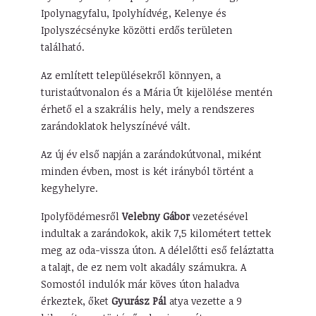
Ipolynagyfalu, Ipolyhídvég, Kelenye és
Ipolyszécsényke közötti erdős területen
található.
Az említett településekről könnyen, a
turistaútvonalon és a Mária Út kijelölése mentén
érhető el a szakrális hely, mely a rendszeres
zarándoklatok helyszínévé vált.
Az új év első napján a zarándokútvonal, miként
minden évben, most is két irányból történt a
kegyhelyre.
Ipolyfödémesről
Velebny Gábor
vezetésével
indultak a zarándokok, akik 7,5 kilométert tettek
meg az oda-vissza úton. A délelőtti eső feláztatta
a talajt, de ez nem volt akadály számukra. A
Somostól indulók már köves úton haladva
érkeztek, őket
Gyurász Pál
atya vezette a 9