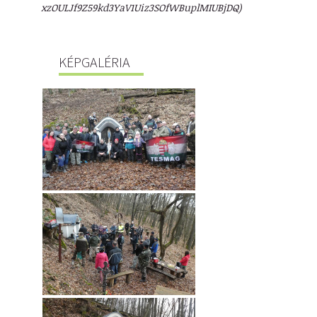
xzOULJf9Z59kd3YaV1Uiz3SOfWBuplMIUBjDQ)
KÉPGALÉRIA