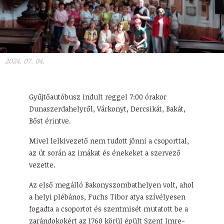
2024. 07. 04.
Gyűjtőautóbusz indult reggel 7:00 órakor
Dunaszerdahelyről, Várkonyt, Dercsikát, Bakát,
Bőst érintve.
Mivel lelkivezető nem tudott jönni a csoporttal,
az út során az imákat és énekeket a szervező
vezette.
Az első megálló Bakonyszombathelyen volt, ahol
a helyi plébános, Fuchs Tibor atya szívélyesen
fogadta a csoportot és szentmisét mutatott be a
zarándokokért az 1760 körül épült Szent Imre-