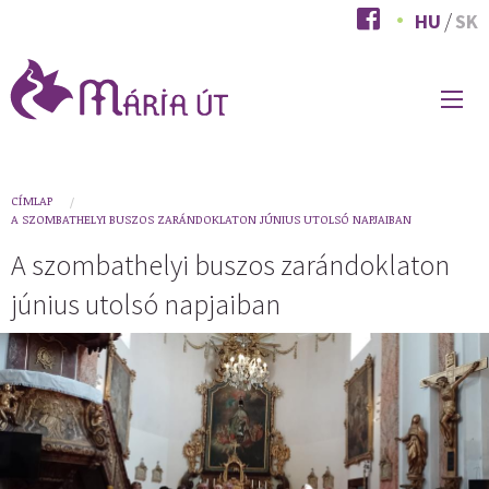
Ugrás
HU
SK
a
tartalomra
FŐ
NAVIGÁCIÓ
You
CÍMLAP
A SZOMBATHELYI BUSZOS ZARÁNDOKLATON JÚNIUS UTOLSÓ NAPJAIBAN
are
A szombathelyi buszos zarándoklaton
here
június utolsó napjaiban