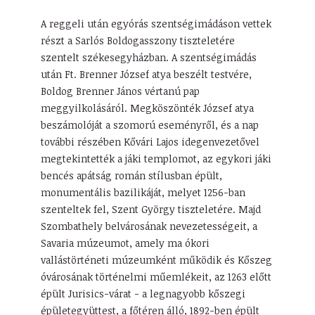
A reggeli után egyórás szentségimádáson vettek
részt a Sarlós Boldogasszony tiszteletére
szentelt székesegyházban. A szentségimádás
után Ft. Brenner József atya beszélt testvére,
Boldog Brenner János vértanú pap
meggyilkolásáról. Megköszönték József atya
beszámolóját a szomorú eseményről, és a nap
további részében Kővári Lajos idegenvezetővel
megtekintették a jáki templomot, az egykori jáki
bencés apátság román stílusban épült,
monumentális bazilikáját, melyet 1256-ban
szenteltek fel, Szent György tiszteletére. Majd
Szombathely belvárosának nevezetességeit, a
Savaria múzeumot, amely ma ókori
vallástörténeti múzeumként működik és Kőszeg
óvárosának történelmi műemlékeit, az 1263 előtt
épült Jurisics-várat - a legnagyobb kőszegi
épületegyüttest, a főtéren álló, 1892-ben épült