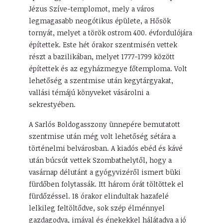
Jézus Szíve-templomot, mely a város
legmagasabb neogótikus épülete, a Hősök
tornyát, melyet a török ostrom 400. évfordulójára
építettek. Este hét órakor szentmisén vettek
részt a bazilikában, melyet 1777-1799 között
építettek és az egyházmegye főtemploma. Volt
lehetőség a szentmise után kegytárgyakat,
vallási témájú könyveket vásárolni a
sekrestyében.
A Sarlós Boldogasszony ünnepére bemutatott
szentmise után még volt lehetőség sétára a
történelmi belvárosban. A kiadós ebéd és kávé
után búcsút vettek Szombathelytől, hogy a
vasárnap délutánt a gyógyvizéről ismert büki
fürdőben folytassák. Itt három órát töltöttek el
fürdőzéssel. 18 órakor elindultak hazafelé
lelkileg feltöltődve, sok szép élménnyel
gazdagodva, imával és énekekkel hálátadva a jó