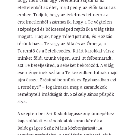
hogy nem csak úgy véletlenül sarjadt ki az
élettelenből az élet, majd pedig az élők közül az
ember. Tudjuk, hogy az értelmes lét nem az
értelmetlenből származik, hogy a Te végtelen
szépséged és bölcsességed rejtőzik a világ titka
mögött. Tudjuk, hogy Tőled jöttünk, és Hozzád
térünk haza. Te vagy az Alfa és az Ómega, a
Teremtő és a Beteljesedés. Kitárt karokkal vársz
minket földi utunk végén. Ami itt félbemaradt,
azt Te beteljesíted, a sebeket bekötözöd. A világ
eseményeinek szálai a Te kezeidben futnak majd
újra össze. Erősítsd bennünk és Egyházadban ezt
a reményt!” – fogalmazta meg a zarándokok
reményteli imádságát dr. Székely János püspök
atya.
A szeptember 8-i Kisboldogasszony ünnepéhez
kapcsolódott zarándoklatok során kérték a
Boldogságos Szűz Mária közbenjárását: „A