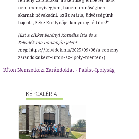
remény zarándokai, a szelídség emberei, akik
nem mennyiségben, hanem minőségben
akarnak növekedni. Szűz Mária, üdvösségünk
hajnala, Béke Királynője, könyörögj értünk!”
(Ezt a cikket Berényi Kornélia írta és a
Felvidék.ma honlapján jelent
meg:
https://felvidek.ma/2025/09/08/a-remeny-
zarandokaikent-1uton-az-ipoly-menten/)
1Úton Nemzetközi Zarándoklat - Palást-Ipolyság
KÉPGALÉRIA