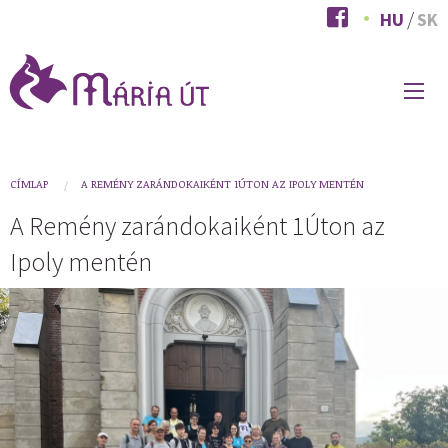
Ugrás
HU
SK
a
tartalomra
FŐ
NAVIGÁCIÓ
You
CÍMLAP
A REMÉNY ZARÁNDOKAIKÉNT 1ÚTON AZ IPOLY MENTÉN
are
A Remény zarándokaiként 1Úton az
here
Ipoly mentén