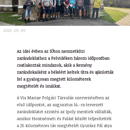
2025. 09. 09.
Az idei évben az 1Úton nemzetközi
zarándoklathoz a Felvidéken három időpontban
csatlakoztak mindazok, akik a Remény
zarándokaiként a békéért keltek útra és ajánlották
fel a gyalogosan megtett kilométerek
megtételét és imáikat.
A Via Mariae Polgári Társulás szervezésében az
első időpontot, az augusztus 16.-ra tervezett
zarándoklatot szintén az Ipoly mentiek vállalták,
amikor Hontnémeti és Palást között teljesítették
a 25 kilométeres táv megtételét Gyurász Pál atya