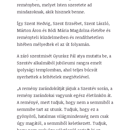
reményben, melyet Isten szeretete ad
mindazoknak, akik hisznek benne.
Így Szent Hedvig, Szent Erzsébet, Szent László,
Márton Áron és Bódi Mária Magdolna életébe és
reményteli küzdelmeiben és rendíthetetlen
hitében mélyedtek el az út folyamán.
A záró szentmisét Gyurász Pál atya mutatta be, a
Szentév alkalmából jubileumi rangra emelt
ipolysági templomban, ahol teljes búcsút
nyerhettek a feltételek megtételével.
„A remény zarándokútját járjuk a Szentév során, a
remény zarándokai vagyunk egész életünkön át.
A reményé, mert tudjuk, hogy nem a semmiből a
semmibe tart az utunk. Tudjuk, hogy ez a
gyönyörű, hatalmas világmindenség nem csak
úgy magától, a semmiből keletkezett. Tudjuk,