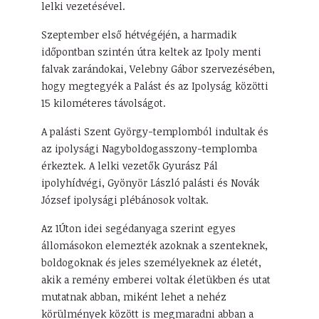
lelki vezetésével.
Szeptember első hétvégéjén, a harmadik
időpontban szintén útra keltek az Ipoly menti
falvak zarándokai, Velebny Gábor szervezésében,
hogy megtegyék a Palást és az Ipolyság közötti
15 kilométeres távolságot.
A palásti Szent György-templomból indultak és
az ipolysági Nagyboldogasszony-templomba
érkeztek. A lelki vezetők Gyurász Pál
ipolyhídvégi, Gyönyör László palásti és Novák
József ipolysági plébánosok voltak.
Az 1Úton idei segédanyaga szerint egyes
állomásokon elemezték azoknak a szenteknek,
boldogoknak és jeles személyeknek az életét,
akik a remény emberei voltak életükben és utat
mutatnak abban, miként lehet a nehéz
körülmények között is megmaradni abban a