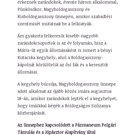
érkeznek zarándokok, évente három alkalommal,
Pünkösdkor, Nagyboldogasszony és
Kisboldogasszony ünnepén, amikor szabadtéri
szentmisét mutatnak be a lelkiatyák.
Ám gyakorta felkeresik kisebb-nagyobb
zarándokcsoportok is az év folyamán, hisz a
Mária-út egyik állomásaként is ismert a bényi
Kutacska kegyhely, ahol a Boldogasszony-
kápolnát körülölelik az ősi fák és a keresztút
állomásai.
A kegyhely búcsúja, Nagyboldogasszony ünnepe
adott alkalmat az újabb közös imára augusztus
18-án, amikor zarándokok lepték el a kegyhelyet,
hogy imáikkal kérjék a Boldogságos Szűzanya
közbenjárását.
Az ünnephez kapcsolódott a Pázmaneum Polgári
Társulás és a Jópásztor Alapítvány által