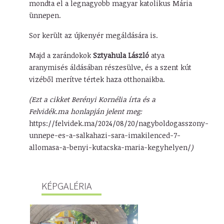
mondta el a legnagyobb magyar katolikus Mária
ünnepen.
Sor került az újkenyér megáldására is.
Majd a zarándokok
Sztyahula László
atya
aranymisés áldásában részesülve, és a szent kút
vizéből merítve tértek haza otthonaikba.
(Ezt a cikket Berényi Kornélia írta és a
Felvidék.ma honlapján jelent meg:
https://felvidek.ma/2024/08/20/nagyboldogasszony-
unnepe-es-a-salkahazi-sara-imakilenced-7-
allomasa-a-benyi-kutacska-maria-kegyhelyen/
)
KÉPGALÉRIA