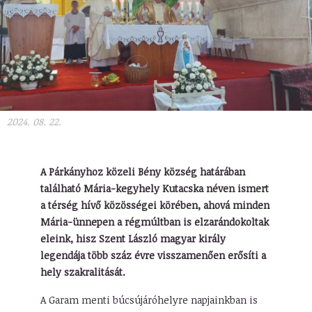
2024. 08. 22.
A Párkányhoz közeli Bény község határában
található Mária-kegyhely Kutacska néven ismert
a térség hívő közösségei körében, ahová minden
Mária-ünnepen a régmúltban is elzarándokoltak
eleink, hisz Szent László magyar király
legendája több száz évre visszamenően erősíti a
hely szakralitását.
A Garam menti búcsújáróhelyre napjainkban is