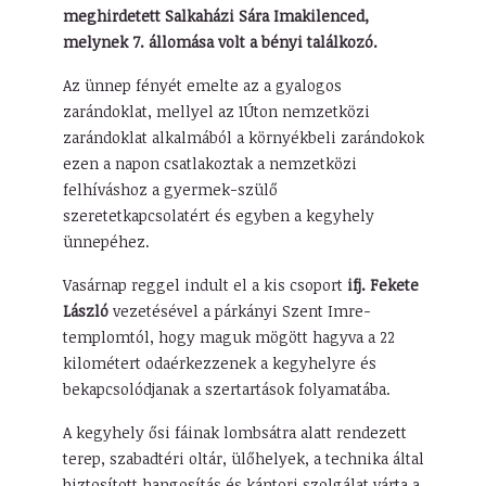
meghirdetett Salkaházi Sára Imakilenced,
melynek 7. állomása volt a bényi találkozó.
Az ünnep fényét emelte az a gyalogos
zarándoklat, mellyel az 1Úton nemzetközi
zarándoklat alkalmából a környékbeli zarándokok
ezen a napon csatlakoztak a nemzetközi
felhíváshoz a gyermek-szülő
szeretetkapcsolatért és egyben a kegyhely
ünnepéhez.
Vasárnap reggel indult el a kis csoport
ifj. Fekete
László
vezetésével a párkányi Szent Imre-
templomtól, hogy maguk mögött hagyva a 22
kilométert odaérkezzenek a kegyhelyre és
bekapcsolódjanak a szertartások folyamatába.
A kegyhely ősi fáinak lombsátra alatt rendezett
terep, szabadtéri oltár, ülőhelyek, a technika által
biztosított hangosítás és kántori szolgálat várta a