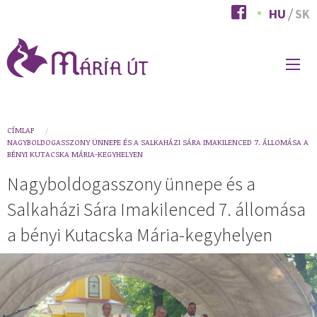
Ugrás
HU
SK
a
tartalomra
FŐ
NAVIGÁCIÓ
You
CÍMLAP
NAGYBOLDOGASSZONY ÜNNEPE ÉS A SALKAHÁZI SÁRA IMAKILENCED 7. ÁLLOMÁSA A
are
BÉNYI KUTACSKA MÁRIA-KEGYHELYEN
here
Nagyboldogasszony ünnepe és a
Salkaházi Sára Imakilenced 7. állomása
a bényi Kutacska Mária-kegyhelyen