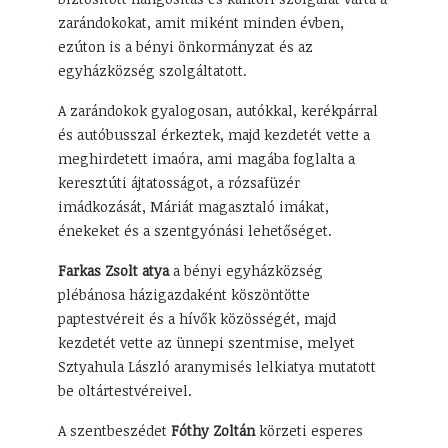
zarándokokat, amit miként minden évben,
ezúton is a bényi önkormányzat és az
egyházközség szolgáltatott.
A zarándokok gyalogosan, autókkal, kerékpárral
és autóbusszal érkeztek, majd kezdetét vette a
meghirdetett imaóra, ami magába foglalta a
keresztúti ájtatosságot, a rózsafüzér
imádkozását, Máriát magasztaló imákat,
énekeket és a szentgyónási lehetőséget.
Farkas Zsolt atya
a bényi egyházközség
plébánosa házigazdaként köszöntötte
paptestvéreit és a hívők közösségét, majd
kezdetét vette az ünnepi szentmise, melyet
Sztyahula László aranymisés lelkiatya mutatott
be oltártestvéreivel.
A szentbeszédet
Fóthy Zoltán
körzeti esperes