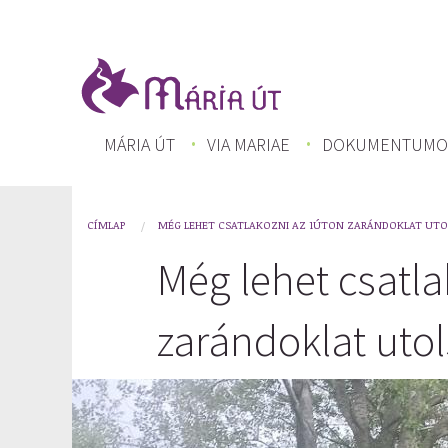
Ugrás
a
tartalomra
FŐ
MÁRIA ÚT
VIA MARIAE
DOKUMENTUMO
NAVIGÁCIÓ
CÍMLAP
MÉG LEHET CSATLAKOZNI AZ 1ÚTON ZARÁNDOKLAT UT
You
Még lehet csatla
are
here
zarándoklat uto