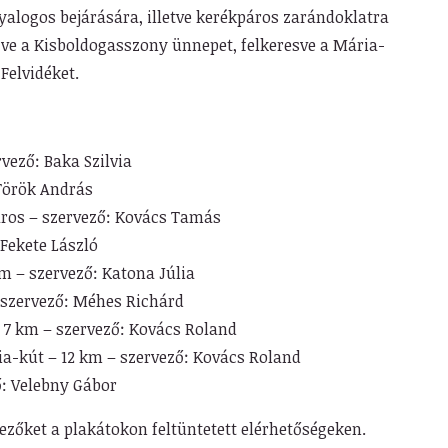
yalogos bejárására, illetve kerékpáros zarándoklatra
ve a Kisboldogasszony ünnepet, felkeresve a Mária-
Felvidéket.
vező: Baka Szilvia
Török András
áros – szervező: Kovács Tamás
Fekete László
m – szervező: Katona Júlia
– szervező: Méhes Richárd
 7 km – szervező: Kovács Roland
a-kút – 12 km – szervező: Kovács Roland
ő: Velebny Gábor
kezőket a plakátokon feltüntetett elérhetőségeken.