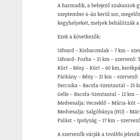
A harmadik, a befejező szakaszok g
szeptember 6-án kerül sor, megelőz
kegyhelyeket, melyek behálózzák a 
Ezek a következők:
Udvard – Kisbaromlak – 7 km – szer
Udvard- Pozba – 21 km – szervező: 
Kürt – Bény – Kürt – 60 km, kerékp
Párkány – Bény – 21 km – szervező: 
Dercsika – Bacsfa-Szentantal – 15 k
Gelle – Bacsfa-Szentantal – 12 km 
Medvesalja: Vecseklő – Mária-kút –
Medvesalja: Salgóbánya (HU) – Mári
Palást – Ipolyság – 17 km – szervez
A szervezők várják a további jelent