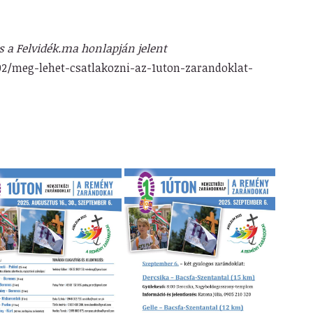
és a Felvidék.ma honlapján jelent
02/meg-lehet-csatlakozni-az-1uton-zarandoklat-