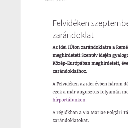
Felvidéken szeptembe
zarándoklat
Az idei 1Úton zarándoklatra a Rem
meghirdetett Szentév idején gyalogo
Közép-Európában meghirdetett, év
zarándoklathoz.
A Felvidéken az idei évben három d
ezek a már augusztus folyamán meg
hírportálunkon.
A régiókban a Via Mariae Polgári Tá
zarándoklatokat.