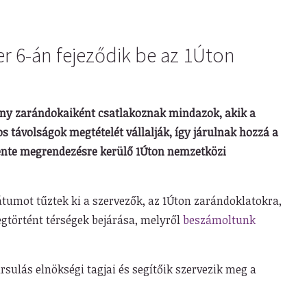
r 6-án fejeződik be az 1Úton
ény zarándokaiként csatlakoznak mindazok, akik a
s távolságok megtételét vállalják, így járulnak hozzá a
ente megrendezésre kerülő 1Úton nemzetközi
átumot tűztek ki a szervezők, az 1Úton zarándoklatokra,
történt térségek bejárása, melyről
beszámoltunk
rsulás elnökségi tagjai és segítőik szervezik meg a