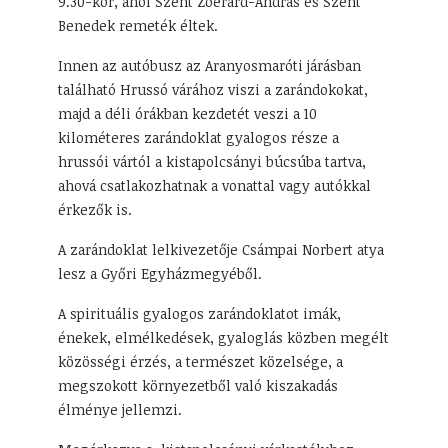
9.30-kor, ahol Szent Zoerard-András és Szent
Benedek remeték éltek.
Innen az autóbusz az Aranyosmaróti járásban
található Hrussó várához viszi a zarándokokat,
majd a déli órákban kezdetét veszi a 10
kilométeres zarándoklat gyalogos része a
hrussói vártól a kistapolcsányi búcsúba tartva,
ahová csatlakozhatnak a vonattal vagy autókkal
érkezők is.
A zarándoklat lelkivezetője Csámpai Norbert atya
lesz a Győri Egyházmegyéből.
A spirituális gyalogos zarándoklatot imák,
énekek, elmélkedések, gyaloglás közben megélt
közösségi érzés, a természet közelsége, a
megszokott környezetből való kiszakadás
élménye jellemzi.