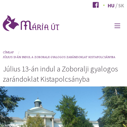
Ugrás
HU
SK
a
tartalomra
FŐ
NAVIGÁCIÓ
You
CÍMLAP
JÚLIUS 13-ÁN INDUL A ZOBORALJI GYALOGOS ZARÁNDOKLAT KISTAPOLCSÁNYBA
are
Július 13-án indul a Zoboralji gyalogos
here
zarándoklat Kistapolcsányba