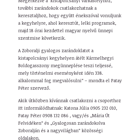
Megérkezve a kistapolcsányi várkastélyhoz,
további zarándokok csatlakozhatnak a
keresztaljhoz, hogy együtt énekszóval vonuljunk
a kegyhelyre, ahol keresztút, lelki programok,
majd 18 órai kezdettel magyar nyelvű ünnepi
szentmise következik.
A Zoboralji gyalogos zarándoklatot a
kistapolcsányi kegyhelyen átélt Kármelhegyi
Boldogasszony megünneplése teszi teljessé,
mely történelmi eseményként idén 338.
alkalommal fog megvalósulni“ – mondta el Patay
Péter szervező.
Akik útközben kívánnak csatlakozni a csoporthoz
itt informálódhatnak: Katona Júlia 0905 232 010,
Patay Péter 0908 132 086 , vagy/és „Mária Út
Felvidéken“ és „Gyalogosan zarándokolva
Zoboralján és a nagyvilágban“ közösségi
oldalakon.