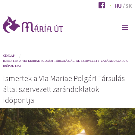
Ugrás
HU
SK
a
tartalomra
FŐ
NAVIGÁCIÓ
You
CÍMLAP
ISMERTEK A VIA MARIAE POLGÁRI TÁRSULÁS ÁLTAL SZERVEZETT ZARÁNDOKLATOK
are
IDŐPONTJAI
here
Ismertek a Via Mariae Polgári Társulás
által szervezett zarándoklatok
időpontjai