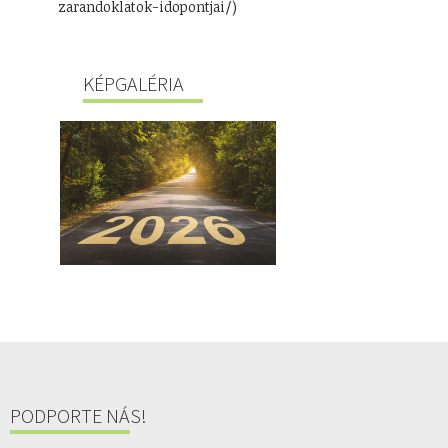
zarandoklatok-idopontjai/)
KÉPGALÉRIA
PODPORTE NÁS!