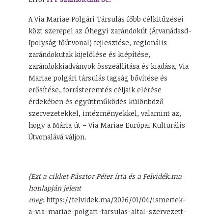
A Via Mariae Polgári Társulás főbb célkitűzései
közt szerepel az Óhegyi zarándokút (Árvanádasd-
Ipolyság főútvonal) fejlesztése, regionális
zarándokutak kijelölése és kiépítése,
zarándokkiadványok összeállítása és kiadása, Via
Mariae polgári társulás tagság bővítése és
erősítése, forrásteremtés céljaik elérése
érdekében és együttműködés különböző
szervezetekkel, intézményekkel, valamint az,
hogy a Mária út – Via Mariae Európai Kulturális
Útvonalává váljon.
(Ezt a cikket Pásztor Péter írta és a Felvidék.ma
honlapján jelent
meg:
https://felvidek.ma/2026/01/04/ismertek-
a-via-mariae-polgari-tarsulas-altal-szervezett-