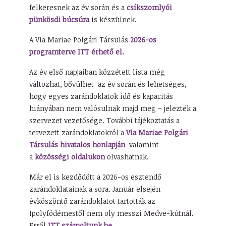
felkeresnek az év során és a
csíkszomlyói
pünkösdi búcsúra
is készülnek.
A Via Mariae Polgári Társulás
2026-os
programterve ITT érhető el.
Az év első napjaiban közzétett lista még
változhat, bővülhet az év során és lehetséges,
hogy egyes zarándoklatok idő és kapacitás
hiányában nem valósulnak majd meg – jelezték a
szervezet vezetősége. További tájékoztatás a
tervezett zarándoklatokról a
Via Mariae Polgári
Társulás hivatalos honlapján
valamint
a
közösségi oldalukon
olvashatnak.
Már el is kezdődött a 2026-os esztendő
zarándoklatainak a sora. Január elsején
évköszöntő zarándoklatot tartották az
Ipolyfödémestől nem oly messzi Medve-kútnál.
Erről
ITT számoltunk be.