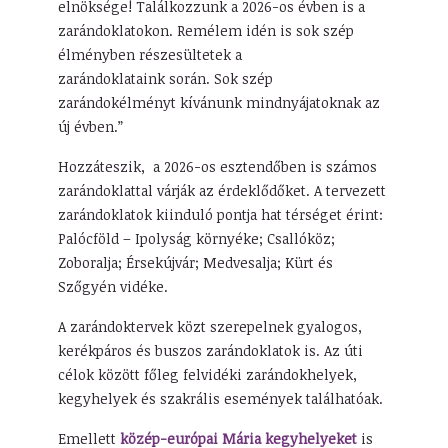
elnöksége! Találkozzunk a 2026-os évben is a
zarándoklatokon. Remélem idén is sok szép
élményben részesültetek a
zarándoklataink során. Sok szép
zarándokélményt kívánunk mindnyájatoknak az
új évben.”
Hozzáteszik, a 2026-os esztendőben is számos
zarándoklattal várják az érdeklődőket. A tervezett
zarándoklatok kiinduló pontja hat térséget érint:
Palócföld – Ipolyság környéke; Csallóköz;
Zoboralja; Érsekújvár; Medvesalja; Kürt és
Szőgyén vidéke.
A zarándoktervek közt szerepelnek gyalogos,
kerékpáros és buszos zarándoklatok is. Az úti
célok között főleg felvidéki zarándokhelyek,
kegyhelyek és szakrális események találhatóak.
Emellett
közép-európai Mária kegyhelyeket
is