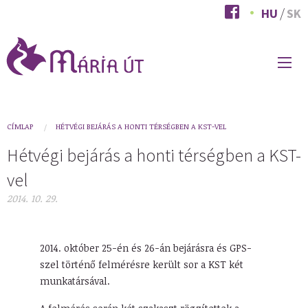
Ugrás
HU
SK
a
tartalomra
FŐ
NAVIGÁCIÓ
You
CÍMLAP
HÉTVÉGI BEJÁRÁS A HONTI TÉRSÉGBEN A KST-VEL
are
Hétvégi bejárás a honti térségben a KST-
here
vel
2014. 10. 29.
2014. október 25-én és 26-án bejárásra és GPS-
szel történő felmérésre került sor a KST két
munkatársával.