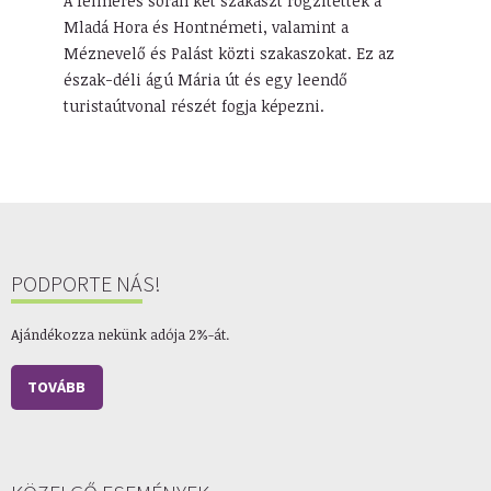
A felmérés során két szakaszt rögzítettek a
Mladá Hora és Hontnémeti, valamint a
Méznevelő és Palást közti szakaszokat. Ez az
észak-déli ágú Mária út és egy leendő
turistaútvonal részét fogja képezni.
PODPORTE NÁS!
Ajándékozza nekünk adója 2%-át.
TOVÁBB