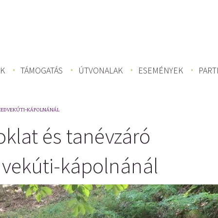
K
TÁMOGATÁS
ÚTVONALAK
ESEMÉNYEK
PART
MEDVEKÚTI-KÁPOLNÁNÁL
klat és tanévzáró
vekúti-kápolnánál