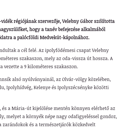
-vidék régiójának szervezője, Velebny Gábor szólította
 nagyszülőket, hogy a tanév befejezése alkalmából
klatra a palócföldi Medvekút-kápolnához.
dultak a cél felé. Az ipolyfödémesi csapat Velebny
ilométeres szakaszon, mely az oda-vissza út hossza. A
a vezette a 9 kilométeres szakaszon.
nsík alsó nyúlványainál, az Olvár-völgy közelében,
u, Ipolyhídvég, Kelenye és Ipolyszécsényke közötti
, és a Mária-út kijelölése mentén könnyen elérhető az
ely, melyet a környék népe nagy odafigyeléssel gondoz,
a a zarándokok és a természetjárók közkedvelt