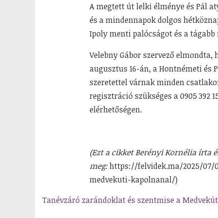
A megtett út lelki élménye és Pál a
és a mindennapok dolgos hétköznap
Ipoly menti palócságot és a tágabb 
Velebny Gábor szervező elmondta, 
augusztus 16-án, a Hontnémeti és P
szeretettel várnak minden csatlako
regisztráció szükséges a 0905 392 
elérhetőségen.
(Ezt a cikket Berényi Kornélia írta 
meg:
https://felvidek.ma/2025/07/
medvekuti-kapolnanal/)
Tanévzáró zarándoklat és szentmise a Medvekút