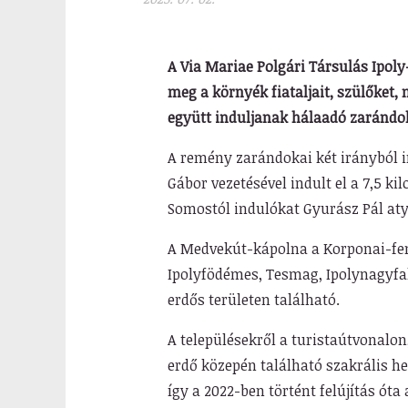
A Via Mariae Polgári Társulás Ipoly
meg a környék fiataljait, szülőket,
együtt induljanak hálaadó zarándo
A remény zarándokai két irányból in
Gábor vezetésével indult el a 7,5 k
Somostól indulókat Gyurász Pál aty
A Medvekút-kápolna a Korponai-fen
Ipolyfödémes, Tesmag, Ipolynagyfal
erdős területen található.
A településekről a turistaútvonalon
erdő közepén található szakrális h
így a 2022-ben történt felújítás ót