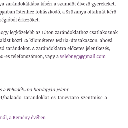
tya zarándokáldása kíséri a szünidőt élvező gyerekeket,
jaiban Istenhez fohászkodó, a Szűzanya oltalmát kérő
régióból érkezőket.
hogy legközelebb az 1Úton zarándoklathoz csatlakoznak
alást közti 25 kilométeres Mária-útszakaszon, ahová
zó zarándokot. A zarándoklatra előzetes jelentkezés,
150-es telefonszámon, vagy a
velebnyg@gmail.com
és a Felvidék.ma honlapján jelent
01/halaado-zarandoklat-es-tanevzaro-szentmise-a-
nál, a Remény évében