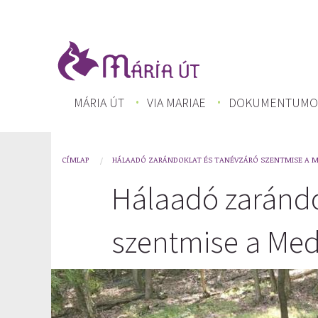
Ugrás
a
tartalomra
FŐ
MÁRIA ÚT
VIA MARIAE
DOKUMENTUMO
NAVIGÁCIÓ
CÍMLAP
HÁLAADÓ ZARÁNDOKLAT ÉS TANÉVZÁRÓ SZENTMISE A 
You
Hálaadó zarándo
are
here
szentmise a Med