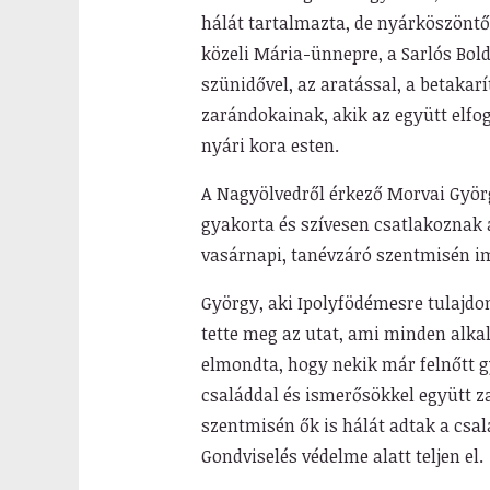
hálát tartalmazta, de nyárköszöntő
közeli Mária-ünnepre, a Sarlós Bol
szünidővel, az aratással, a betakar
zarándokainak, akik az együtt elfo
nyári kora esten.
A Nagyölvedről érkező Morvai Györg
gyakorta és szívesen csatlakoznak a
vasárnapi, tanévzáró szentmisén i
György, aki Ipolyfödémesre tulajdo
tette meg az utat, ami minden alka
elmondta, hogy nekik már felnőtt 
családdal és ismerősökkel együtt z
szentmisén ők is hálát adtak a csa
Gondviselés védelme alatt teljen el.