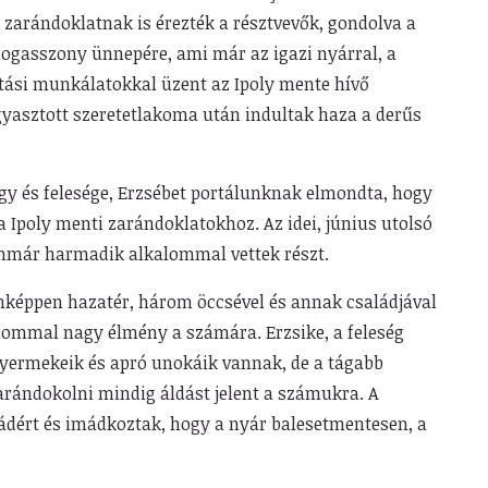
 zarándoklatnak is érezték a résztvevők, gondolva a
dogasszony ünnepére, ami már az igazi nyárral, a
ítási munkálatokkal üzent az Ipoly mente hívő
gyasztott szeretetlakoma után indultak haza a derűs
y és felesége, Erzsébet portálunknak elmondta, hogy
 Ipoly menti zarándoklatokhoz. Az idei, június utolsó
mmár harmadik alkalommal vettek részt.
nképpen hazatér, három öccsével és annak családjával
lommal nagy élmény a számára. Erzsike, a feleség
gyermekeik és apró unokáik vannak, de a tágabb
arándokolni mindig áldást jelent a számukra. A
ládért és imádkoztak, hogy a nyár balesetmentesen, a