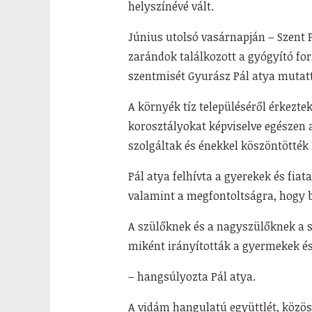
helyszínévé vált.
Június utolsó vasárnapján – Szent 
zarándok találkozott a gyógyító fo
szentmisét Gyurász Pál atya mutatt
A környék tíz településéről érkezte
korosztályokat képviselve egészen 
szolgáltak és énekkel köszöntötték 
Pál atya felhívta a gyerekek és fiat
valamint a megfontoltságra, hogy b
A szülőknek és a nagyszülőknek a s
miként irányították a gyermekek és
– hangsúlyozta Pál atya.
A vidám hangulatú együttlét, közö