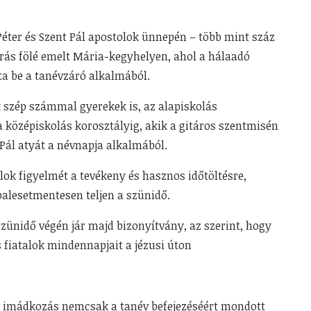
Péter és Szent Pál apostolok ünnepén – több mint száz
rrás fölé emelt Mária-kegyhelyen, ahol a hálaadó
a be a tanévzáró alkalmából.
k szép számmal gyerekek is, az alapiskolás
a középiskolás korosztályig, akik a gitáros szentmisén
Pál atyát a névnapja alkalmából.
alok figyelmét a tevékeny és hasznos időtöltésre,
alesetmentesen teljen a szünidő.
zünidő végén jár majd bizonyítvány, az szerint, hogy
 fiatalok mindennapjait a jézusi úton
s imádkozás nemcsak a tanév befejezéséért mondott