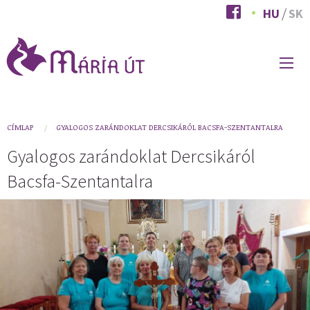
Ugrás
HU
SK
a
tartalomra
FŐ
NAVIGÁCIÓ
You
CÍMLAP
GYALOGOS ZARÁNDOKLAT DERCSIKÁRÓL BACSFA-SZENTANTALRA
are
Gyalogos zarándoklat Dercsikáról
here
Bacsfa-Szentantalra