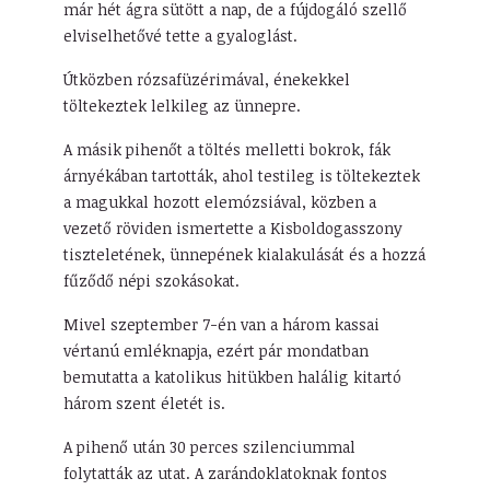
már hét ágra sütött a nap, de a fújdogáló szellő
elviselhetővé tette a gyaloglást.
Útközben rózsafüzérimával, énekekkel
töltekeztek lelkileg az ünnepre.
A másik pihenőt a töltés melletti bokrok, fák
árnyékában tartották, ahol testileg is töltekeztek
a magukkal hozott elemózsiával, közben a
vezető röviden ismertette a Kisboldogasszony
tiszteletének, ünnepének kialakulását és a hozzá
fűződő népi szokásokat.
Mivel szeptember 7-én van a három kassai
vértanú emléknapja, ezért pár mondatban
bemutatta a katolikus hitükben halálig kitartó
három szent életét is.
A pihenő után 30 perces szilenciummal
folytatták az utat. A zarándoklatoknak fontos