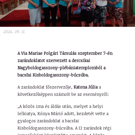
2024. 09. 11.
A Via Mariae Polgári Társulás szeptember 7-én
zarándoklatot szervezett a dercsikai
Nagyboldogasszony-plébániatemplomból a
bacsfai Kisboldogasszony-búcsúba.
A zarándoklat főszervezője,
Katona Júlia
a
következőképpen számolt be az eseményről:
„A közös ima és áldás után, melyet a helyi
lelkiatya, Kónya Márió adott, kezdetét vette a
gyalogos zarándoklat a bacsfai
Kisboldogasszony-búcsúba. A 12 zarándok régi