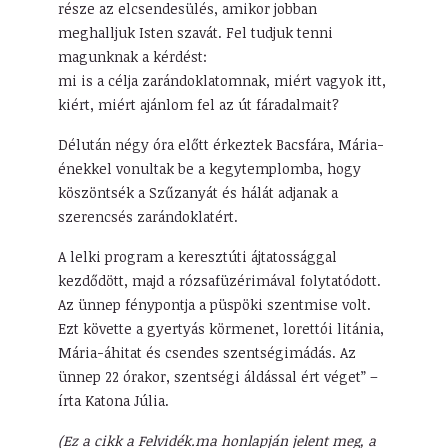
része az elcsendesülés, amikor jobban
meghalljuk Isten szavát. Fel tudjuk tenni
magunknak a kérdést:
mi is a célja zarándoklatomnak, miért vagyok itt,
kiért, miért ajánlom fel az út fáradalmait?
Délután négy óra előtt érkeztek Bacsfára, Mária-
énekkel vonultak be a kegytemplomba, hogy
köszöntsék a Szűzanyát és hálát adjanak a
szerencsés zarándoklatért.
A lelki program a keresztúti ájtatossággal
kezdődött, majd a rózsafüzérimával folytatódott.
Az ünnep fénypontja a püspöki szentmise volt.
Ezt követte a gyertyás körmenet, lorettói litánia,
Mária-áhitat és csendes szentségimádás. Az
ünnep 22 órakor, szentségi áldással ért véget” –
írta Katona Júlia.
(Ez a cikk a Felvidék.ma honlapján jelent meg, a