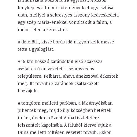
ismerősként köszöntötte egymást. A közös
fénykép és a finom sütemények elfogyasztása
után, mellyel a sekrestyés asszony kedveskedett,
egy szép Mária-énekkel vonultak át a falun, a
menet élén a kereszttel.
A délelőtti, kissé borús idő nagyon kellemessé
tette a gyaloglást.
A 15 km hosszú zarándokút első szakasza
aszfaltos úton vezetett a szomszédos
településre, Felbárra, ahova énekszóval érkeztek
meg. Itt további 3 zarándok csatlakozott
hozzájuk.
A templom melletti parkban, a fák árnyékában
pihentek meg, majd Süly községben betértek
imára, énekre a Szent Anna tiszteletére
felszentelt kápolnába. A faluból kiérve útjuk a
Duna melletti töltésen vezetett tovább. Ekkor