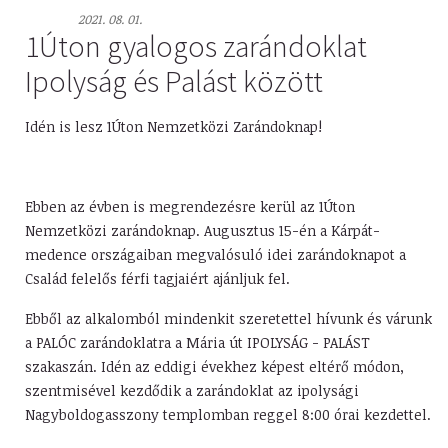
2021. 08. 01.
1Úton gyalogos zarándoklat
Ipolyság és Palást között
Idén is lesz 1Úton Nemzetközi Zarándoknap!
Ebben az évben is megrendezésre kerül az 1Úton
Nemzetközi zarándoknap. Augusztus 15-én a Kárpát-
medence országaiban megvalósuló idei zarándoknapot a
Család felelős férfi tagjaiért ajánljuk fel.
Ebből az alkalomból mindenkit szeretettel hívunk és várunk
a PALÓC zarándoklatra a Mária út IPOLYSÁG - PALÁST
szakaszán. Idén az eddigi évekhez képest eltérő módon,
szentmisével kezdődik a zarándoklat az ipolysági
Nagyboldogasszony templomban reggel 8:00 órai kezdettel.