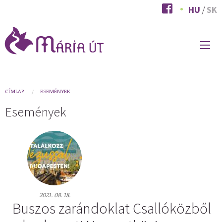
Ugrás
HU
SK
a
tartalomra
FŐ
NAVIGÁCIÓ
You
CÍMLAP
ESEMÉNYEK
are
Események
here
2021. 08. 18.
Buszos zarándoklat Csallóközből