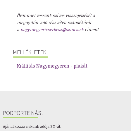
Örömmel vesszük szíves visszajelzését a
megnyitón való részvételi szándékáról
a
nagymegyericserkesz@szmcs.sk
címen!
MELLÉKLETEK
Kiállítás Nagymegyeren - plakát
PODPORTE NÁS!
Ajándékozza nekünk adója 2%-át.