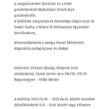
A megjelenteket köszönti és a lelki
gondolatokról Mahulányi József atya
gondoskodik.
A kiállítást megnyitja és bemutatja Galgócziné dr.
Szabó Zsófia, a Mária Út Közhasznú Egyesület
koordinátora.
Közreműködnek a Janiga József Művészeti
Alapiskola pedagógusai és diákjai
Helyszín: Fészek Ifjúsági Központ (volt
zárdaiskola), Szent István utca 336/30, 932 01
Nagymegyer - Veľký Meder
A kiállítás 2023.03.30. - 2023.04.16. között szombat
délelőttönként 9.15 - 11:00 között vagy előzetes