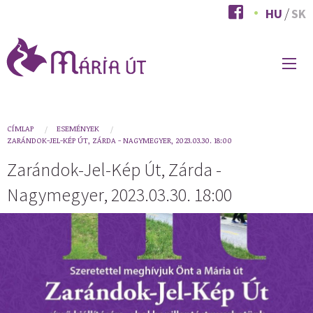
Ugrás
HU
SK
a
tartalomra
FŐ
NAVIGÁCIÓ
You
CÍMLAP
ESEMÉNYEK
ZARÁNDOK-JEL-KÉP ÚT, ZÁRDA - NAGYMEGYER, 2023.03.30. 18:00
are
Zarándok-Jel-Kép Út, Zárda -
here
Nagymegyer, 2023.03.30. 18:00