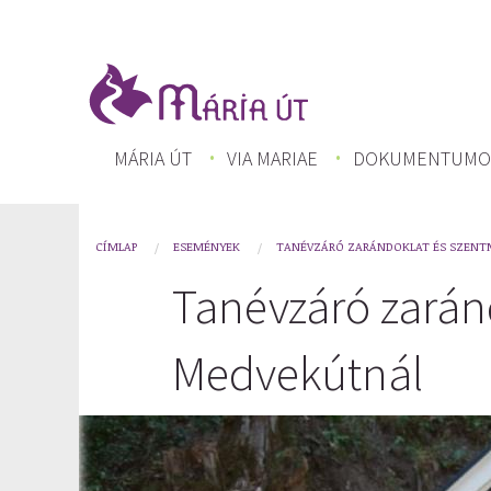
Ugrás
a
tartalomra
FŐ
MÁRIA ÚT
VIA MARIAE
DOKUMENTUMO
NAVIGÁCIÓ
CÍMLAP
ESEMÉNYEK
TANÉVZÁRÓ ZARÁNDOKLAT ÉS SZENT
You
Tanévzáró zarán
are
here
Medvekútnál