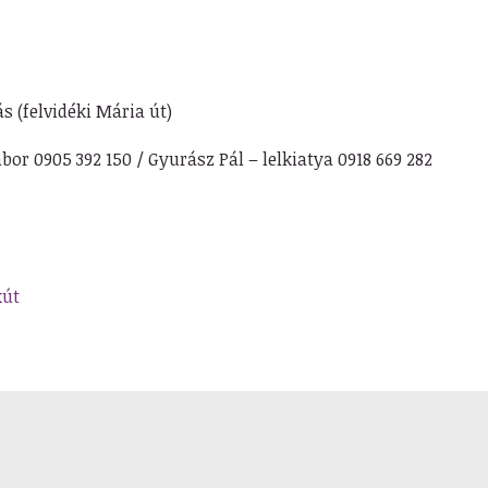
s (felvidéki Mária út)
or 0905 392 150 / Gyurász Pál – lelkiatya 0918 669 282
kút