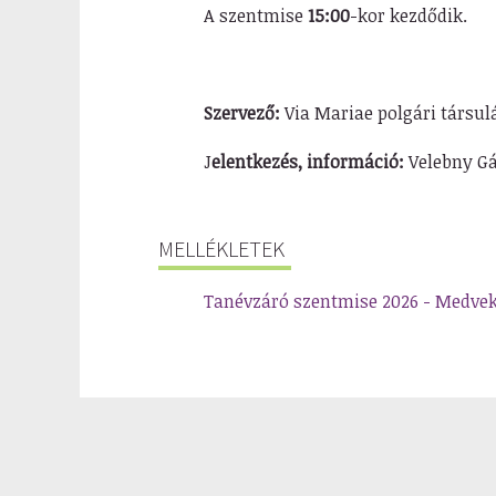
A szentmise
15:00
-kor kezdődik.
Szervező:
Via Mariae polgári társulá
J
elentkezés, információ:
Velebny Gáb
MELLÉKLETEK
Tanévzáró szentmise 2026 - Medve