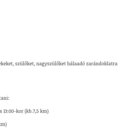
mekeket, szülőket, nagyszülőket hálaadó zarándoklatra
tani:
ás 13:00-kor (kb.7,5 km)
 km)