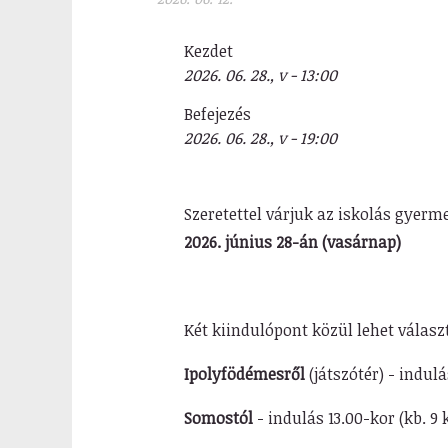
Kezdet
2026. 06. 28., v - 13:00
Befejezés
2026. 06. 28., v - 19:00
Szeretettel várjuk az iskolás gyer
2026. június 28-án (vasárnap)
Két kiindulópont közül lehet válasz
Ipolyfödémesről
(játszótér) - indul
Somostól
- indulás 13.00-kor (kb. 9