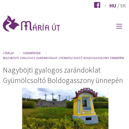
Ugrás
HU
SK
a
tartalomra
FŐ
NAVIGÁCIÓ
You
CÍMLAP
ESEMÉNYEK
NAGYBÖJTI GYALOGOS ZARÁNDOKLAT GYÜMÖLCSOLTÓ BOLDOGASSZONY ÜNNEPÉN
are
Nagyböjti gyalogos zarándoklat
here
Gyümölcsoltó Boldogasszony ünnepén