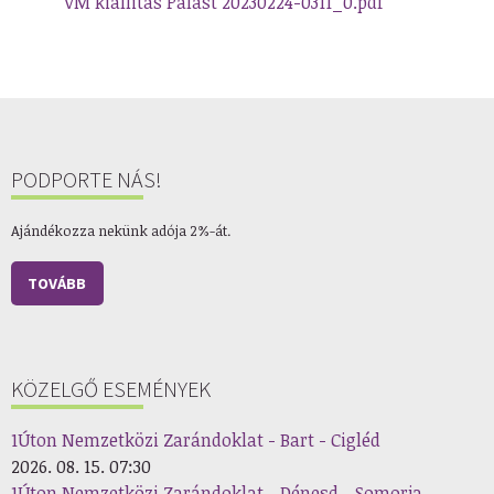
VM kiallitas Palast 20230224-0311_0.pdf
PODPORTE NÁS!
Ajándékozza nekünk adója 2%-át.
TOVÁBB
KÖZELGŐ ESEMÉNYEK
1Úton Nemzetközi Zarándoklat - Bart - Cigléd
2026. 08. 15. 07:30
1Úton Nemzetközi Zarándoklat - Dénesd - Somorja