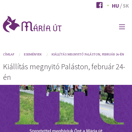
Ugrás
HU
SK
a
tartalomra
FŐ
NAVIGÁCIÓ
You
CÍMLAP
ESEMÉNYEK
KIÁLLÍTÁS MEGNYITÓ PALÁSTON, FEBRUÁR 24-ÉN
are
Kiállítás megnyitó Paláston, február 24-
here
én