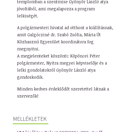
templomban a szentmise Gyönyör László atya
jóvoltából, ami megalapozza a program
lelkiségét.
A polgármesteri hivatal ad otthont a kiállításnak,
amit Galgócziné dr. Szabó Zsófia, Mária Út
Közhasznú Egyesület koordinátora fog
megnyitni.
A megjelenteket köszönti: Köpöncei Péter
polgármester, Nyitra megyei képviselője és a
lelki gondolatokról Gyönyör László atya
gondoskodik.
Minden kedves érdeklődőt szeretettel látnak a
szervezők!
MELLÉKLETEK