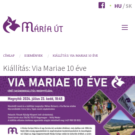
Ugrás
HU
SK
a
tartalomra
FŐ
NAVIGÁCIÓ
You
CÍMLAP
ESEMÉNYEK
KIÁLLÍTÁS: VIA MARIAE 10 ÉVE
are
Kiállítás: Via Mariae 10 éve
here