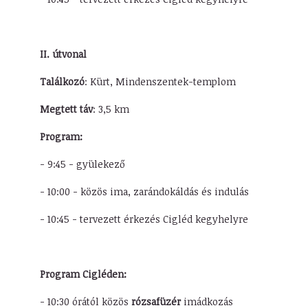
II. útvonal
Találkozó
: Kürt, Mindenszentek-templom
Megtett táv
: 3,5 km
Program:
- 9:45 - gyülekező
- 10:00 - közös ima, zarándokáldás és indulás
- 10:45 - tervezett érkezés Cigléd kegyhelyre
Program Cigléden:
- 10:30 órától közös
rózsafüzér
imádkozás