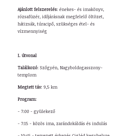
Ajánlott felszerelés
: énekes- és imakönyv,
rózsafüzér, időjárásnak megfelelő öltözet,
hátizsák, túracipő, szükséges étel- és
vízmennyiség
I. útvonal
Találkozó
: Szőgyén, Nagyboldogasszony-
templom
Megtett táv
: 9,5 km
Program:
- 7:00 - gyülekező
- 7:15 - közös ima, zarándokáldás és indulás
- 10:45 - tervezett érkezés Cigléd kegyhelyre