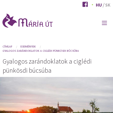
Ugrás
HU
SK
a
tartalomra
FŐ
NAVIGÁCIÓ
You
CÍMLAP
ESEMÉNYEK
GYALOGOS ZARÁNDOKLATOK A CIGLÉDI PÜNKÖSDI BÚCSÚBA
are
Gyalogos zarándoklatok a ciglédi
here
pünkösdi búcsúba