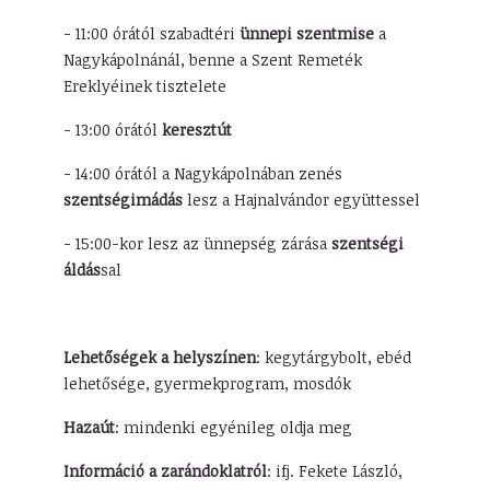
- 11:00 órától szabadtéri
ünnepi szentmise
a
Nagykápolnánál, benne a Szent Remeték
Ereklyéinek tisztelete
- 13:00 órától
keresztút
- 14:00 órától a Nagykápolnában zenés
szentségimádás
lesz a Hajnalvándor együttessel
- 15:00-kor lesz az ünnepség zárása
szentségi
áldás
sal
Lehetőségek a helyszínen
: kegytárgybolt, ebéd
lehetősége, gyermekprogram, mosdók
Hazaút
: mindenki egyénileg oldja meg
Információ a zarándoklatról
: ifj. Fekete László,