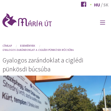
Ugrás
HU
SK
a
tartalomra
FŐ
NAVIGÁCIÓ
You
CÍMLAP
ESEMÉNYEK
GYALOGOS ZARÁNDOKLAT A CIGLÉDI PÜNKÖSDI BÚCSÚBA
are
Gyalogos zarándoklat a ciglédi
here
pünkösdi búcsúba