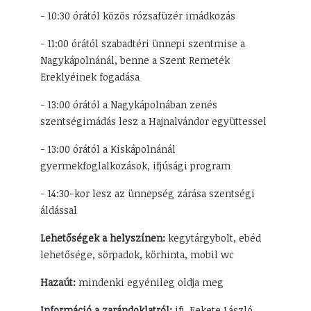
- 10:30 órától közös rózsafüzér imádkozás
- 11:00 órától szabadtéri ünnepi szentmise a
Nagykápolnánál, benne a Szent Remeték
Ereklyéinek fogadása
- 13:00 órától a Nagykápolnában zenés
szentségimádás lesz a Hajnalvándor együttessel
- 13:00 órától a Kiskápolnánál
gyermekfoglalkozások, ifjúsági program
- 14:30-kor lesz az ünnepség zárása szentségi
áldással
Lehetőségek a helyszínen:
kegytárgybolt, ebéd
lehetősége, sörpadok, körhinta, mobil wc
Hazaút:
mindenki egyénileg oldja meg
Információ a zarándoklatról:
ifj. Fekete László,