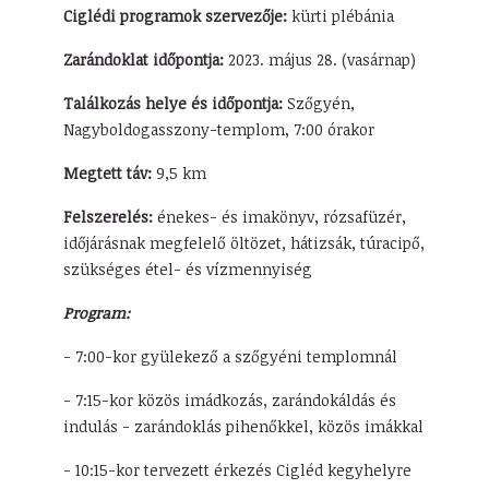
Ciglédi programok szervezője:
kürti plébánia
Zarándoklat időpontja:
2023. május 28. (vasárnap)
Találkozás helye és időpontja:
Szőgyén,
Nagyboldogasszony-templom, 7:00 órakor
Megtett táv:
9,5 km
Felszerelés:
énekes- és imakönyv, rózsafüzér,
időjárásnak megfelelő öltözet, hátizsák, túracipő,
szükséges étel- és vízmennyiség
Program:
- 7:00-kor gyülekező a szőgyéni templomnál
- 7:15-kor közös imádkozás, zarándokáldás és
indulás - zarándoklás pihenőkkel, közös imákkal
- 10:15-kor tervezett érkezés Cigléd kegyhelyre