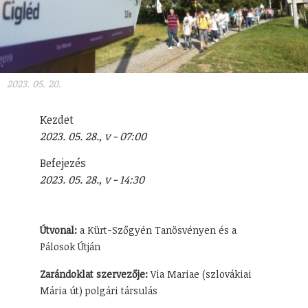
2023. 05. 20.
Kezdet
2023. 05. 28., v - 07:00
Befejezés
2023. 05. 28., v - 14:30
Útvonal:
a Kürt-Szőgyén Tanösvényen és a
Pálosok Útján
Zarándoklat szervezője:
Via Mariae (szlovákiai
Mária út) polgári társulás