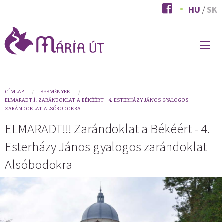
Ugrás
HU
SK
a
tartalomra
FŐ
NAVIGÁCIÓ
You
CÍMLAP
ESEMÉNYEK
ELMARADT!!! ZARÁNDOKLAT A BÉKÉÉRT - 4. ESTERHÁZY JÁNOS GYALOGOS
are
ZARÁNDOKLAT ALSÓBODOKRA
here
ELMARADT!!! Zarándoklat a Békéért - 4.
Esterházy János gyalogos zarándoklat
Alsóbodokra