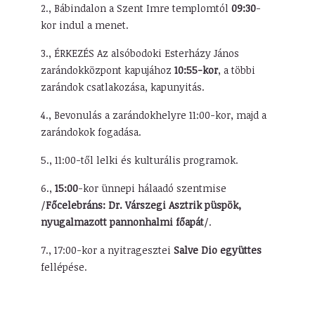
2.,
Bábindalon a Szent Imre templomtól
09:30
-
kor indul a menet.
3.,
ÉRKEZÉS Az alsóbodoki Esterházy János
zarándokközpont kapujához
10:55-kor
, a többi
zarándok csatlakozása, kapunyitás.
4.,
Bevonulás a zarándokhelyre 11:00-kor, majd a
zarándokok fogadása.
5.,
11:00-től lelki és kulturális programok.
6.,
15:00
-kor ünnepi hálaadó szentmise
/
Főcelebráns: Dr. Várszegi Asztrik püspök,
nyugalmazott pannonhalmi főapát
/.
7.,
17:00-kor a nyitragesztei
Salve Dio együttes
fellépése.