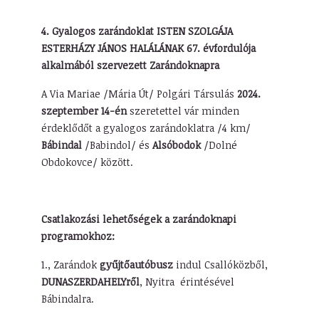
4. Gyalogos zarándoklat
ISTEN SZOLGÁJA
ESTERHÁZY JÁNOS HALÁLÁNAK 67. évfordulója
alkalmából szervezett Zarándoknapra
A Via Mariae /Mária Út/ Polgári Társulás
2024.
szeptember 14-én
szeretettel vár minden
érdeklődőt a gyalogos zarándoklatra /4 km/
Bábindal
/Babindol/ és
Alsóbodok
/Dolné
Obdokovce/ között.
Csatlakozási lehetőségek a zarándoknapi
programokhoz:
1.,
Zarándok
gyűjtőautóbusz
indul Csallóközből,
DUNASZERDAHELYről
, Nyitra érintésével
Bábindalra.