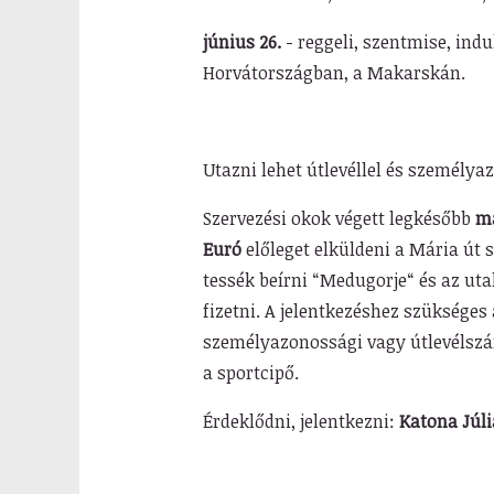
június 26.
- reggeli, szentmise, ind
Horvátországban, a Makarskán.
Utazni lehet útlevéllel és személya
Szervezési okok végett legkésőbb
má
Euró
előleget elküldeni
a Mária út 
tessék beírni “Medugorje“ és az ut
fizetni. A jelentkezéshez szükséges
személyazonossági vagy útlevélszá
a sportcipő.
Érdeklődni, jelentkezni:
Katona Júli