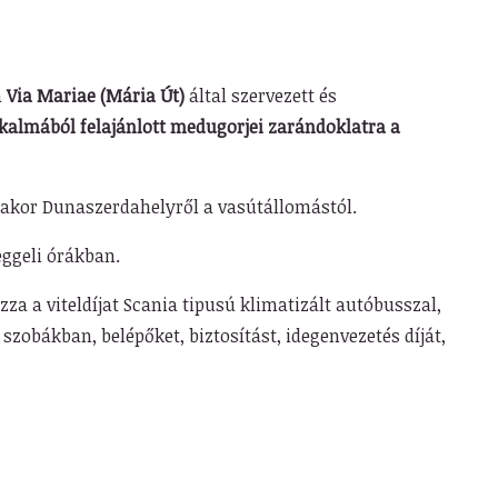
a
Via Mariae (Mária Út)
által
szervezett és
lkalmából felajánlott medugorjei zarándoklatra a
akor Dunaszerdahelyről a vasútállomástól.
eggeli órákban.
zza a viteldíjat Scania tipusú klimatizált autóbusszal,
 szobákban, belépőket, biztosítást, idegenvezetés díját,