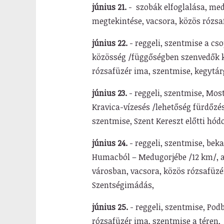
június 21.
- szobák elfoglalása, med
megtekintése, vacsora,
közös rózsa
június 22.
- reggeli, szentmise a cs
közösség /függőségben szenvedők 
rózsafüzér ima, szentmise,
kegytár
június 23.
- reggeli, szentmise, Mos
Kravica-vízesés /lehetőség fürdőzé
szentmise, Szent Kereszt előtti
hódo
június 24.
- reggeli, szentmise, be
Humacból – Medugorjébe /12 km/, 
városban, vacsora, közös rózsafü
zé
Szentségimádás,
június 25.
- reggeli, szentmise, Pod
rózsafüzér ima, szentmise a téren,