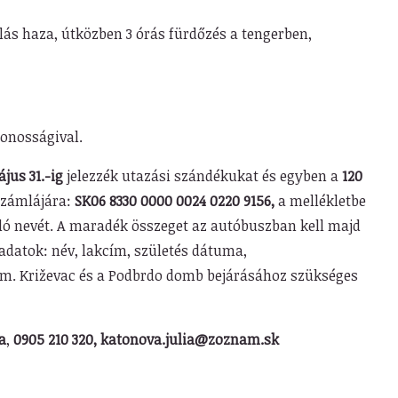
ulás haza, útközben 3 órás fürdőzés a
tengerben,
zonosságival.
jus 31.-ig
jelezzék utazási szándékukat és egyben a
120
számlájára:
SK06 8330 0000 0024 0220 9156,
a mellékletbe
aló nevét. A maradék összeget az autóbuszban kell majd
 adatok: név, lakcím, születés dátuma,
m. Križevac és a Podbrdo domb bejárásához szükséges
a
,
0905 210 320, katonova.julia@zoznam.sk