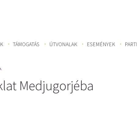
K
TÁMOGATÁS
ÚTVONALAK
ESEMÉNYEK
PART
A
lat Medjugorjéba