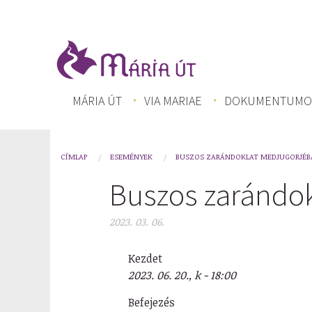
Ugrás
a
tartalomra
FŐ
MÁRIA ÚT
VIA MARIAE
DOKUMENTUMO
NAVIGÁCIÓ
CÍMLAP
ESEMÉNYEK
BUSZOS ZARÁNDOKLAT MEDJUGORJÉB
You
Buszos zarándok
are
here
2023. 03. 06.
Kezdet
2023. 06. 20., k - 18:00
Befejezés