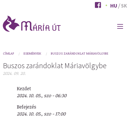
Ugrás
HU
SK
a
tartalomra
FŐ
NAVIGÁCIÓ
You
CÍMLAP
ESEMÉNYEK
BUSZOS ZARÁNDOKLAT MÁRIAVÖLGYBE
are
Buszos zarándoklat Máriavölgybe
here
2024. 09. 20.
Kezdet
2024. 10. 05., szo - 06:30
Befejezés
2024. 10. 05., szo - 17:00