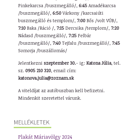
Pinkekarcsa /buszmegálló/,
6:45
Amadékarcsa
/buszmegálló/,
6:50
Várkony /karcsaiúti
buszmegálló és templom/,
7:00
Bős /volt VÚB/,
7:10
Baka /Ráció /,
7:15
Dercsika /templom/,
7:20
Nádasd /buszmegálló/,
7:25
Felbár
/buszmegálló/,
7:40
Tejfalu /buszmegálló/,
7:45
Somorja /buszállomás/
Jelentkezni
szeptember 30.
- ig:
Katona Júlia
, tel.
sz.
0905 210 320
, email cím:
katonova.julia@zoznam.sk
A viteldíjat az autóbuszban kell befizetni.
Mindenkit szeretettel várunk.
MELLÉKLETEK
Plakát Máriavölgy 2024