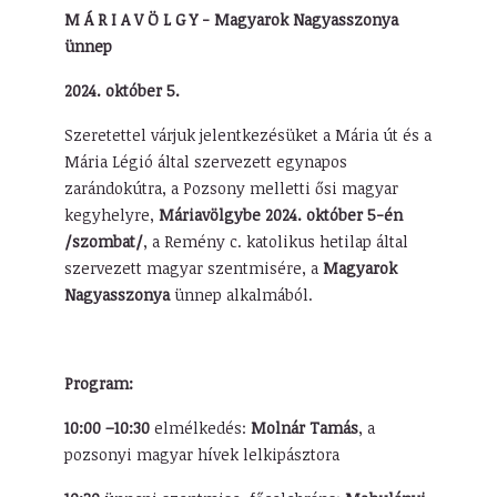
M Á R I A V Ö L G Y - Magyarok Nagyasszonya
ünnep
2024. október 5.
Szeretettel várjuk jelentkezésüket a Mária út és a
Mária Légió által szervezett egynapos
zarándokútra, a Pozsony melletti ősi magyar
kegyhelyre,
Máriavölgybe 2024. október 5-én
/szombat/
, a Remény c. katolikus hetilap által
szervezett magyar szentmisére, a
Magyarok
Nagyasszonya
ünnep alkalmából.
Program:
10:00 –10:30
elmélkedés:
Molnár Tamás
, a
pozsonyi magyar hívek lelkipásztora