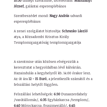
10:30
ünnepi szentmise, főcelebráns:
Mahulányi
József
, galántai esperesplébános
Szentbeszédet mond:
Nagy András
udvardi
esperesplébános
A zenei szolgálatot biztosítja:
Schranko László
atya, a Rózsadombi Krisztus Király
Templomigazgatóság templomigazgatója
A szentmise után közösen elvégezzük a
keresztutat a hegyoldalban lévő kálvárián.
Hazaindulás a kegyhelyről kb. 14:00 órakor lesz.
Az út ára
12 - 15 Euró
, a jelentkezők számától és a
felszállási helytől függően.
Felszállási lehetőségek:
6:30
Dunaszerdahely
/vasútállomás/,
6:35
Egyházkarcsa /templom/,
6:40
Mórockarcsa /buszmegálló/,
6:45