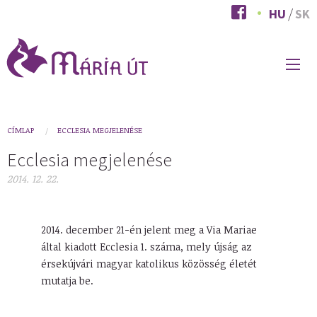
Ugrás
HU
SK
a
tartalomra
FŐ
NAVIGÁCIÓ
You
CÍMLAP
ECCLESIA MEGJELENÉSE
are
Ecclesia megjelenése
here
2014. 12. 22.
2014. december 21-én jelent meg a Via Mariae
által kiadott Ecclesia 1. száma, mely újság az
érsekújvári magyar katolikus közösség életét
mutatja be.