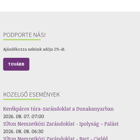
PODPORTE NÁS!
Ajándékozza nekünk adója 2%-át.
TOVÁBB
KÖZELGŐ ESEMÉNYEK
Kerékpáros túra-zarándoklat a Dunakanyarban
2026. 08. 07. 07:00
1Úton Nemzetközi Zarándoklat - Ipolyság – Palást
2026. 08. 08. 06:30
1Úton Nemzetközi Zarándoklat - Bart - Cigléd