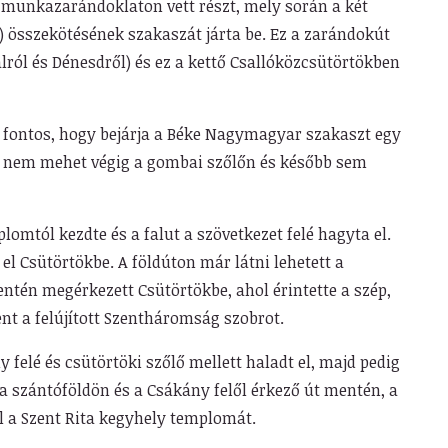
 munkazarándoklaton vett részt, mely során a két
) összekötésének szakaszát járta be. Ez a zarándokút
lról és Dénesdről) és ez a kettő Csallóközcsütörtökben
lt fontos, hogy bejárja a Béke Nagymagyar szakaszt egy
 nem mehet végig a gombai szőlőn és később sem
mtól kezdte és a falut a szövetkezet felé hagyta el.
el Csütörtökbe. A földúton már látni lehetett a
entén megérkezett Csütörtökbe, ahol érintette a szép,
nt a felújított Szentháromság szobrot.
y felé és csütörtöki szőlő mellett haladt el, majd pedig
a szántóföldön és a Csákány felől érkező út mentén, a
l a Szent Rita kegyhely templomát.