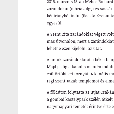
2015. március 18-án Méhes Richárd
zarándokút (máriavölgyi és sasvári
két irányból indul (Bacsfa-Szenanta
egyesül.
A Szent Rita zarándoklat végett vo
más útvonalon, mert a zarándoklat
lehetne ezen kijelölni az utat.
A munkazarándoklatot a békei templo
Majd pedig a kanális mentén indult 
csütörtöki két tornyát. A kanális m
régi Szent Jakab templomot és elme
A földúton folytatta az útját Csákán
a gombai kastélypark szélén átkelt 
nagymagyari temetőt érintve érte e