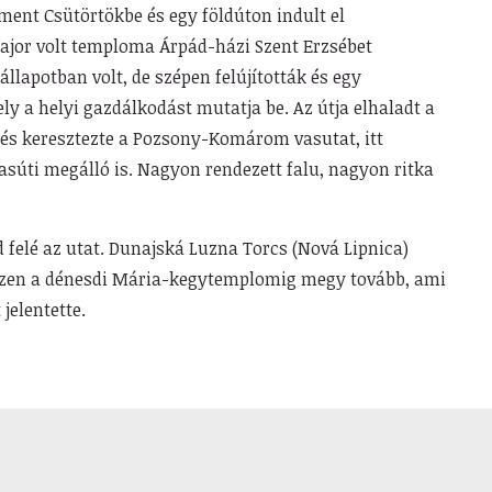
ment Csütörtökbe és egy földúton indult el
ajor volt temploma Árpád-házi Szent Erzsébet
llapotban volt, de szépen felújították és egy
 a helyi gazdálkodást mutatja be. Az útja elhaladt a
és keresztezte a Pozsony-Komárom vasutat, itt
asúti megálló is. Nagyon rendezett falu, nagyon ritka
 felé az utat. Dunajská Luzna Torcs (Nová Lipnica)
gészen a dénesdi Mária-kegytemplomig megy tovább, ami
elentette.