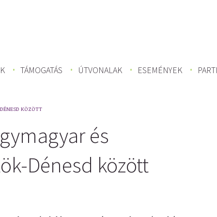
K
TÁMOGATÁS
ÚTVONALAK
ESEMÉNYEK
PART
-DÉNESD KÖZÖTT
agymagyar és
tök-Dénesd között