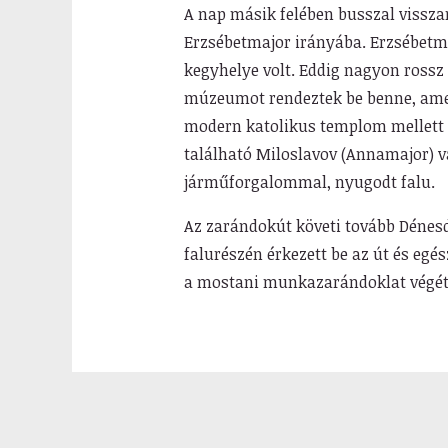
A nap másik felében busszal vissza
Erzsébetmajor irányába. Erzsébetm
kegyhelye volt. Eddig nagyon rossz á
múzeumot rendeztek be benne, amely
modern katolikus templom mellett 
található Miloslavov (Annamajor) v
járműforgalommal, nyugodt falu.
Az zarándokút követi tovább Dénesd
falurészén érkezett be az út és e
a mostani munkazarándoklat végét j