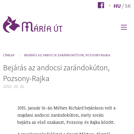
Ugrás
HU
SK
a
tartalomra
FŐ
NAVIGÁCIÓ
You
CÍMLAP
BEJÁRÁS AZ ANDOCSI ZARÁNDOKÚTON, POZSONY-RAJKA
are
Bejárás az andocsi zarándokúton,
here
Pozsony-Rajka
2015. 01. 16.
2015. január 16-án Méhes Richárd bejáráson volt a
majdani andocsi zarándokúton, mely során
bejárta az első szakaszt, Pozsony és Rajka között.