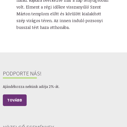
halad. Rajkára beérkezve már a nap lenyugvóban
volt. Elment a régi időkre visszanyúló Szent
Márton templom előtt és körülött kialakított
szép virágos téren. Az innen induló pozsonyi
busszal tért haza otthonába.
PODPORTE NÁS!
Ajándékozza nekünk adója 2%-át.
TOVÁBB