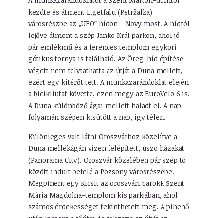
A munkazarándoklatot a Szent Márton-dómtól
kezdte és átment Ligetfalu (Petržalka)
városrészbe az „UFO” hídon – Novy most. A hídról
lejőve átment a szép Janko Král parkon, ahol jó
pár emlékmű és a ferences templom egykori
gótikus tornya is található. Az Öreg-híd építése
végett nem folytathatta az útját a Duna mellett,
ezért egy kitérőt tett. A munkazarándoklat elején
a bicikliutat követte, ezen megy az EuroVelo 6 is.
A Duna különböző ágai mellett haladt el. A nap
folyamán szépen kisütött a nap, így télen.
Különleges volt látni Oroszvárhoz közelítve a
Duna mellékágán vízen felépített, úszó házakat
(Panorama City). Oroszvár közelében pár szép tó
között indult befelé a Pozsony városrészébe.
Megpihent egy kicsit az oroszvári barokk Szent
Mária Magdolna-templom kis parkjában, ahol
számos érdekességet tekinthetett meg. A pihenő