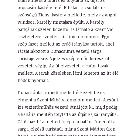
után kiment a főútra és folytatta az útját az
oroszvári kastély felé. Elhaladt a csodálatos
szépségű Zichy-kastély mellette, mely az angol
windsori kastély mintájára épült. A kastély
parkjának szélén közelről is látható a Szent Vid
tiszteletére szentelt kicsiny templomot. Egy
szép fasor mellett az erdő irányába tartott, ahol
rácsatlakozott a Dunacsúnra vezető sárga
turistajelzésre. A jelzés szép erdőn keresztül
vezetett végig. Az út elvezetett a csúni tavak
mellett. A tavak közelében látni lehetett az itt élő
hódok nyomait.
Dunacsúnba temető mellett érkezett be és
elment a Szent Mihály templom mellett. A csúni
kis vízierőműhöz vezető útnál jött ki, majd pedig
a kanális mentén folytatta az útjár Rajka irányába.
Gátőrház ház mellett átlépte a határt. Innentől a
sárga jelzésű turistaút már a Szent Márton úton