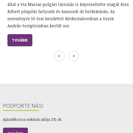
által a Via Mariae polgári társulás is képviseltette magát Kiss
Róbert püspöki helynök és kanonok úr beiktatásán. Az
eseményre 10 órai kezdettel Révkomáromban a Szent
András-templomban került sor.
TOVÁBB
Oldalszámozás
Első
«
Utolsó
»
oldal
oldal
PODPORTE NÁS!
Ajándékozza nekünk adója 2%-át.