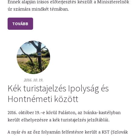
Ennek alapján írásos előterjesztés készült a Miniszterelnök
úr számára mindkét témában.
TOVÁBB
2016. 10. 19.
Kék turistajelzés Ipolyság és
Hontnémeti között
2016. október 19.-e körül Paláston, az Ivánka-kastélyban
került elhelyezésre a kék turistajelzés jelzőtáblái.
A nyár és az ősz folyamán felfestésre került a KST (Szlovák