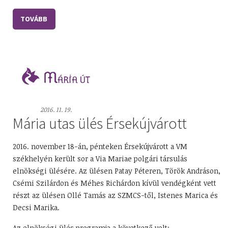
TOVÁBB
2016. 11. 19.
Mária utas ülés Érsekújvárott
2016. november 18-án, pénteken Érsekújvárott a VM
székhelyén került sor a Via Mariae polgári társulás
elnökségi ülésére. Az ülésen Patay Péteren, Török Andráson,
Csémi Szilárdon és Méhes Richárdon kívül vendégként vett
részt az ülésen Ollé Tamás az SZMCS-től, Istenes Marica és
Decsi Marika.
Az elnökségi ülés programja a következő volt: