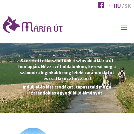
Ugrás
HU
SK
a
tartalomra
FŐ
NAVIGÁCIÓ
Szeretettel köszöntünk a szlovákiai Mária út
honlapján. Nézz szét oldalunkon, keresd meg a
számodra leginkább megfelelő zarándoklatot
és csatlakozz hozzánk!
Indulj el és láss csodákat, tapasztald meg a
zarándoklás egyedülálló élményét!