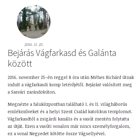
2016. 11. 25.
Bejárás Vágfarkasd és Galánta
között
2016. november 25-én reggel 8 óra után Méhes Richárd útnak
indult a vágfarkasdi komp letérőjétől. Bejárást valósított meg
a Sasvári zarándokúton.
Megnézte a faluközpontban található I. és II. világháborús
emlékműveket és a helyi Szent Család katolikus templomot.
Vágfarkasdtól a zsigárdi kanális és a vasút mentén folytatta
az útját. Ezen a vasúti vonalon már nincs személyforgalom,
ez a vonal Negyedet kötötte össze Vágsellyével.