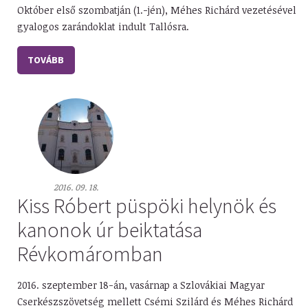
Október első szombatján (1.-jén), Méhes Richárd vezetésével
gyalogos zarándoklat indult Tallósra.
TOVÁBB
2016. 09. 18.
Kiss Róbert püspöki helynök és
kanonok úr beiktatása
Révkomáromban
2016. szeptember 18-án, vasárnap a Szlovákiai Magyar
Cserkészszövetség mellett Csémi Szilárd és Méhes Richárd