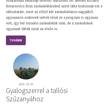
hivatalosan vasárnap délelőtt fejeződött be. Méhes Richárd
Kovacsovics Évus zarándoktársával azért látta fontosnak ezt a
változtatást, mert az előző két zarándoklaton nagyjából
ugyanazon emberek vettek részt és a program is ugyanaz
volt, így bár minden zarándoklat más, de a zarándokok
ugyanazt látták mint az elsőn is.
TOVÁBB
2016. 10. 01.
Gyalogszerrel a tallósi
Szűzanyához