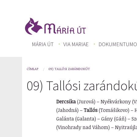
Ugrás
a
tartalomra
FŐ
MÁRIA ÚT
VIA MARIAE
DOKUMENTUMO
NAVIGÁCIÓ
CÍMLAP
09) TALLÓSI ZARÁNDOKÚT
You
09) Tallósi zarándok
are
here
Dercsika
(Jurová) – Nyékvárkony (V
(Jahodná) –
Tallós
(Tomášikovo) – H
Galánta (Galanta) – Gány (Gáň) – Sz
(Vinohrady nad Váhom) – Nyitraújla