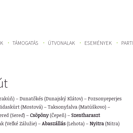
K
TÁMOGATÁS
ÚTVONALAK
ESEMÉNYEK
PART
út
rakúň) – Dunatőkés (Dunajský Klátov) – Pozsonyeperjes
idaskürt (Mostová) – Taksonyfalva (Matúškovo) –
ered (Sereď) –
Csöpöny
(Čepeň) –
Szentharaszt
k (Veľké Zálužie) –
Abaszállás
(Lehota) –
Nyitra
(Nitra)