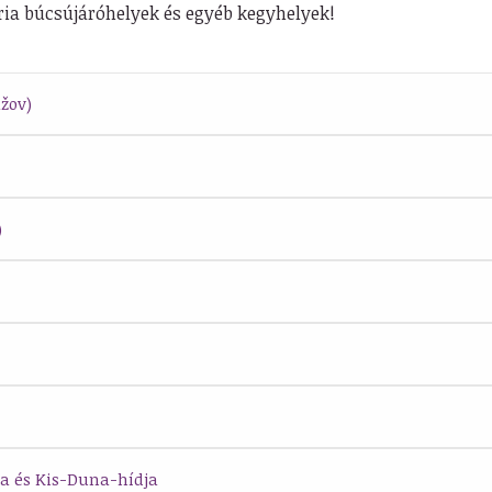
ária búcsújáróhelyek és egyéb kegyhelyek!
žov)
)
a és Kis-Duna-hídja