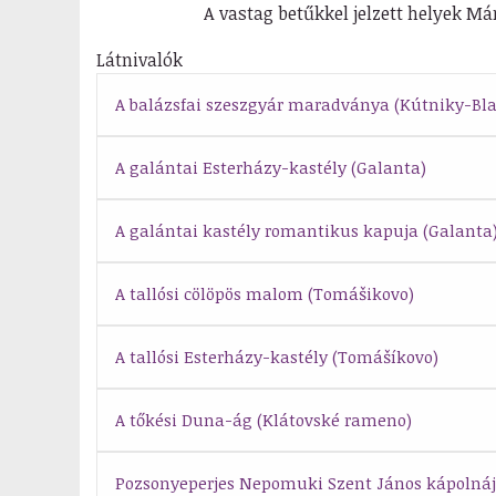
A vastag betűkkel jelzett helyek M
Látnivalók
A balázsfai szeszgyár maradványa (Kútniky-Bla
A galántai Esterházy-kastély (Galanta)
A galántai kastély romantikus kapuja (Galanta
A tallósi cölöpös malom (Tomášikovo)
A tallósi Esterházy-kastély (Tomášíkovo)
A tőkési Duna-ág (Klátovské rameno)
Pozsonyeperjes Nepomuki Szent János kápolnáj