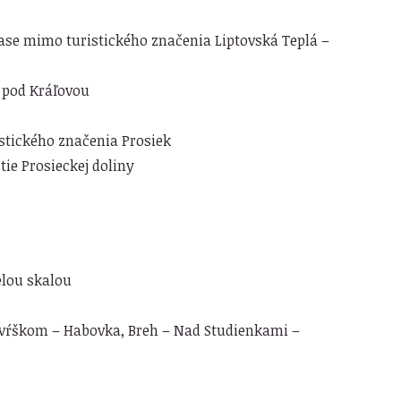
rase mimo turistického značenia Liptovská Teplá –
o pod Kráľovou
stického značenia Prosiek
ie Prosieckej doliny
elou skalou
vŕškom – Habovka, Breh – Nad Studienkami –