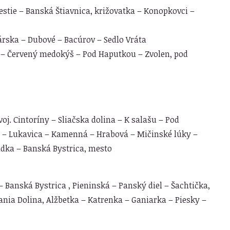
stie – Banská Štiavnica, križovatka – Konopkovci –
árska – Dubové – Bacúrov – Sedlo Vráta
– Červený medokýš – Pod Haputkou – Zvolen, pod
oj. Cintoríny – Sliačska dolina – K salašu – Pod
 – Lukavica – Kamenná – Hrabová – Mičinské lúky –
adka – Banská Bystrica, mesto
 Banská Bystrica , Pieninská – Panský diel – Šachtička,
pania Dolina, Alžbetka – Katrenka – Ganiarka – Piesky –