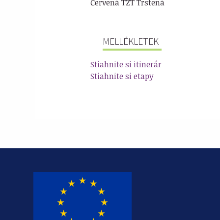
Červená TZT Trstená
MELLÉKLETEK
Stiahnite si itinerár
Stiahnite si etapy