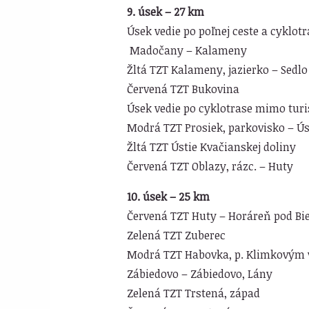
9. úsek – 27 km
Úsek vedie po poľnej ceste a cyklot
Madočany – Kalameny
Žltá TZT Kalameny, jazierko – Sedl
Červená TZT Bukovina
Úsek vedie po cyklotrase mimo turi
Modrá TZT Prosiek, parkovisko – Úst
Žltá TZT Ústie Kvačianskej doliny
Červená TZT Oblazy, rázc. – Huty
10. úsek – 25 km
Červená TZT Huty – Horáreň pod Bi
Zelená TZT Zuberec
Modrá TZT Habovka, p. Klimkovým 
Zábiedovo – Zábiedovo, Lány
Zelená TZT Trstená, západ