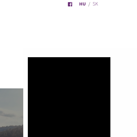
HU
SK