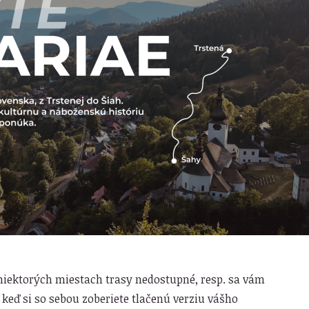
niektorých miestach trasy nedostupné, resp. sa vám
 keď si so sebou zoberiete tlačenú verziu vášho