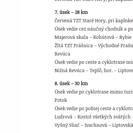
7. úsek – 28 km
Červená TZT Staré Hory, pri kaplnke
Úsek vedie cez náučný chodník a p
Majerová skala – Kohútová – Rybie 
Žltá TZT Prášnica – Východné Prašn
Revúca
Úsek vedie po ceste a cyklotrase m
Nižná Revúca – Teplô, hor. – Lipto
8. úsek – 30 km
Úsek vedie po cyklotrase mimo turi
Potok
Úsek vedie po poľnej ceste a cyklot
Ludrová – Kostol všetkých svätých – 
Vyšný Sliač – Ivachnová – Liptovská