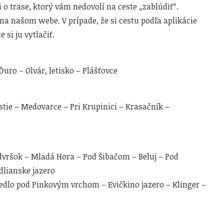
o trase, ktorý vám nedovolí na ceste „zablúdiť“.
 na našom webe. V prípade, že si cestu podľa aplikácie
 si ju vytlačiť.
uro – Olvár, letisko – Plášťovce
tie – Medovarce – Pri Krupinici – Krasačník –
ršok – Mladá Hora – Pod Šibačom – Beluj – Pod
lianske jazero
Sedlo pod Pinkovým vrchom – Evičkino jazero – Klinger –