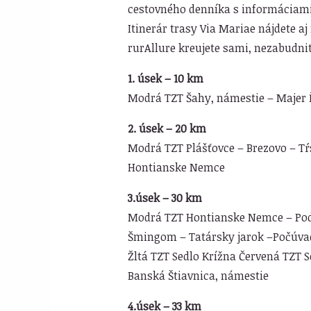
cestovného denníka s informáciami 
Itinerár trasy Via Mariae nájdete aj
rurAllure kreujete sami, nezabudnite
1. úsek – 10 km
Modrá TZT Šahy, námestie – Majer Ď
2. úsek – 20 km
Modrá TZT Plášťovce – Brezovo – Tŕs
Hontianske Nemce
3.úsek – 30 km
Modrá TZT Hontianske Nemce – Podv
Šmingom – Tatársky jarok –Počúvad
Žltá TZT Sedlo Krížna Červená TZT 
Banská Štiavnica, námestie
4.úsek – 33 km