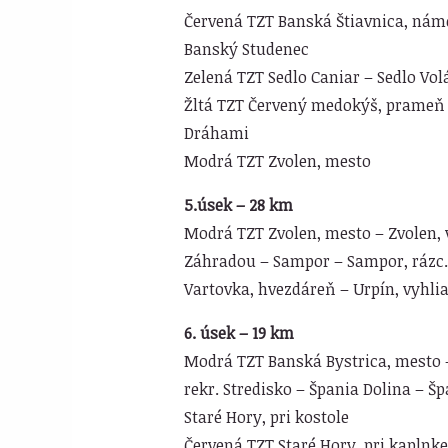
Červená TZT Banská Štiavnica, náme
Banský Studenec
Zelená TZT Sedlo Caniar – Sedlo Vol
Žltá TZT Červený medokýš, prameň 
Dráhami
Modrá TZT Zvolen, mesto
5.úsek – 28 km
Modrá TZT Zvolen, mesto – Zvolen, v
Záhradou – Sampor – Sampor, rázc.
Vartovka, hvezdáreň – Urpín, vyhli
6. úsek – 19 km
Modrá TZT Banská Bystrica, mesto –
rekr. Stredisko – Špania Dolina – Š
Staré Hory, pri kostole
Červená TZT Staré Hory, pri kaplnke